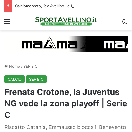
Calciomercato, l’ex Avellino Le Borgne conteso da due club cadetti: la situazione
Menu
C
Home
/
SERIE C
CALCIO
SERIE C
Frenata Crotone, la Juventus
NG vede la zona playoff | Serie
C
Riscatto Catania, Emmausso blocca il Benevento