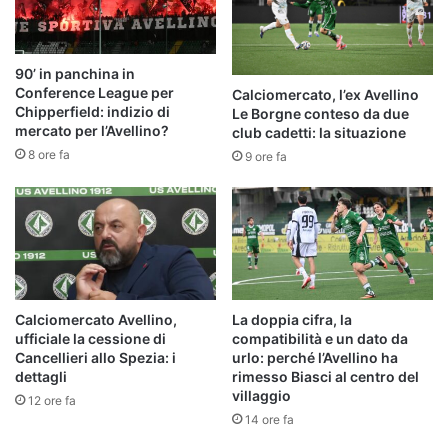
90’ in panchina in
Conference League per
Calciomercato, l’ex Avellino
Chipperfield: indizio di
Le Borgne conteso da due
mercato per l’Avellino?
club cadetti: la situazione
8 ore fa
9 ore fa
Calciomercato Avellino,
La doppia cifra, la
ufficiale la cessione di
compatibilità e un dato da
Cancellieri allo Spezia: i
urlo: perché l’Avellino ha
dettagli
rimesso Biasci al centro del
villaggio
12 ore fa
14 ore fa