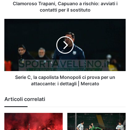
il
Clamoroso Trapani, Capuano a rischio: avviati i
sostituto
contatti per il sostituto
Serie
C,
la
capolista
Monopoli
ci
prova
per
un
attaccante:
Serie C, la capolista Monopoli ci prova per un
i
attaccante: i dettagli | Mercato
dettagli
|
Articoli correlati
Mercato