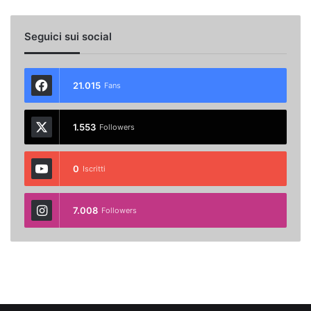
Seguici sui social
21.015
Fans
1.553
Followers
0
Iscritti
7.008
Followers