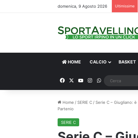
domenica, 9 Agosto 2026
Ultimissime
HOME
CALCIO
BASKET
Facebook
X
You Tube
Instagram
WhatsApp
Home
/
SERIE C
/
Serie C – Giugliano: è 
Partenio
SERIE C
Serie C – Giug