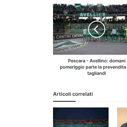
Pescara
-
Avellino:
domani
pomeriggio
parte
la
prevendita
dei
tagliandi
Pescara - Avellino: domani
pomeriggio parte la prevendita
tagliandi
Articoli correlati