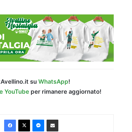
Avellino.it su
WhatsApp
!
le YouTube
per rimanere aggiornato!
Facebook
X
Messenger
Condividi via Email