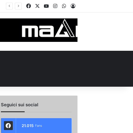
Facebook
X
You Tube
Instagram
WhatsApp
Accedi
Calciomercato, la Juve Stabia supera il Vicenza per un ex Avellino: le ultime
Seguici sui social
21.015
Fans