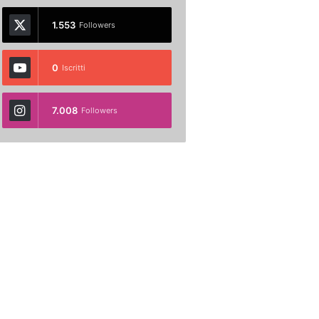
1.553
Followers
0
Iscritti
7.008
Followers