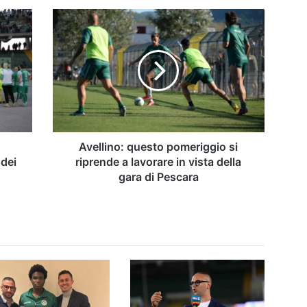
Avellino:
questo
pomeriggio
si
riprende
a
lavorare
in
vista
della
Avellino: questo pomeriggio si
gara
 dei
riprende a lavorare in vista della
di
gara di Pescara
Pescara