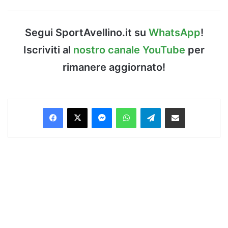
Segui SportAvellino.it su
WhatsApp
!
Iscriviti al
nostro canale YouTube
per
rimanere aggiornato!
Facebook
X
Messenger
WhatsApp
Telegram
Condividi via Email