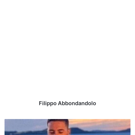
Filippo Abbondandolo
Che
bella
notizia!