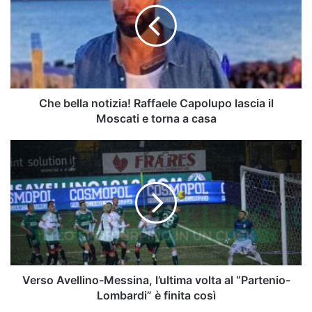
Raffaele
Capolupo
lascia
il
Moscati
e
torna
Che bella notizia! Raffaele Capolupo lascia il
a
Moscati e torna a casa
casa
Verso
Avellino-
Messina,
l’ultima
volta
al
“Partenio-
Lombardi”
è
finita
Verso Avellino-Messina, l’ultima volta al “Partenio-
così
Lombardi” è finita così