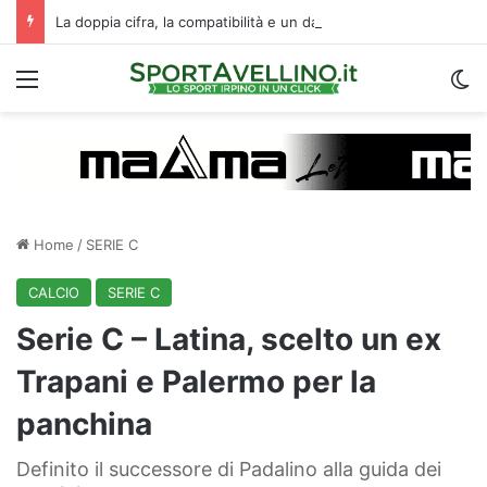
La doppia cifra, la compatibilità e un dato da urlo: perché l’Avellino ha rimesso Biasci al centro del villaggio
Menu
C
Home
/
SERIE C
CALCIO
SERIE C
Serie C – Latina, scelto un ex
Trapani e Palermo per la
panchina
Definito il successore di Padalino alla guida dei