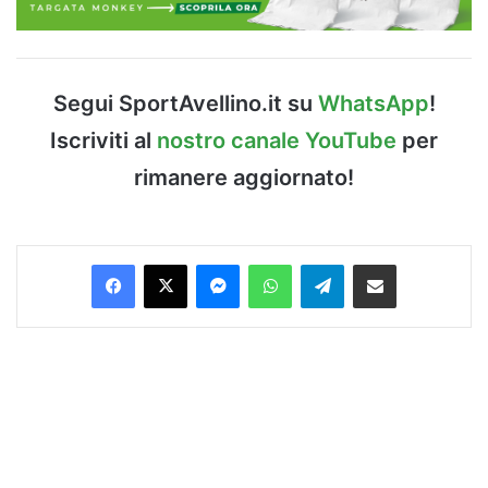
Segui SportAvellino.it su
WhatsApp
!
Iscriviti al
nostro canale YouTube
per
rimanere aggiornato!
Facebook
X
Messenger
WhatsApp
Telegram
Condividi via Email