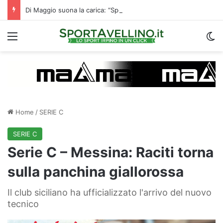
Di Maggio suona la carica: “Speriamo di fare un grande campionato. I tifosi? Sono un fattore”
Menu
C
Home
/
SERIE C
SERIE C
Serie C – Messina: Raciti torna
sulla panchina giallorossa
Il club siciliano ha ufficializzato l'arrivo del nuovo
tecnico