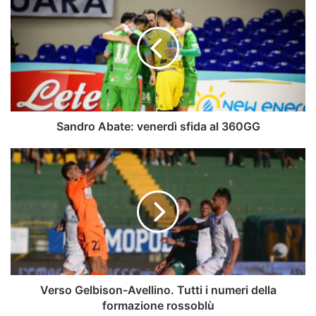
Abate:
venerdì
sfida
al
360GG
Sandro Abate: venerdì sfida al 360GG
Verso
Gelbison-
Avellino.
Tutti
i
numeri
della
formazione
rossoblù
Verso Gelbison-Avellino. Tutti i numeri della
formazione rossoblù