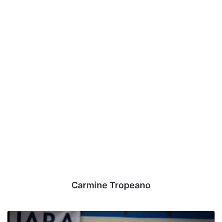
Carmine Tropeano
Sandro