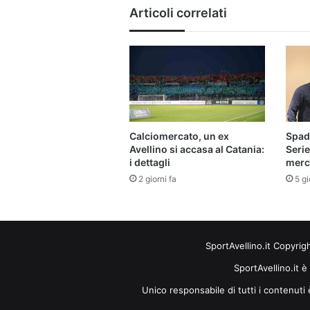
Articoli correlati
Calciomercato, un ex
Spado
Avellino si accasa al Catania:
Serie
i dettagli
merca
2 giorni fa
5 gi
SportAvellino.it Copyrig
SportAvellino.it è
Unico responsabile di tutti i contenut