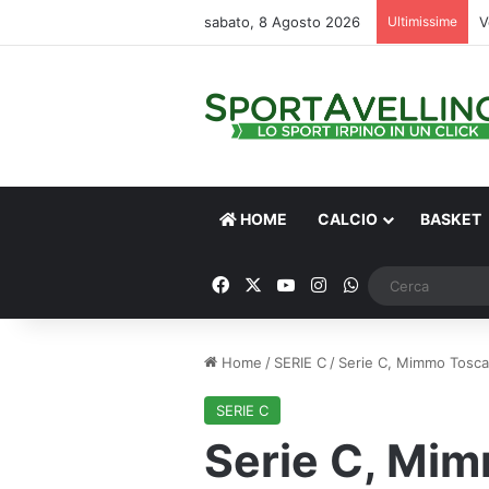
sabato, 8 Agosto 2026
Ultimissime
V
HOME
CALCIO
BASKET
Facebook
X
You Tube
Instagram
WhatsApp
Home
/
SERIE C
/
Serie C, Mimmo Toscan
SERIE C
Serie C, Mi