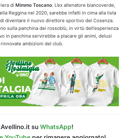
riera di
Mimmo Toscano
. L’ex allenatore biancoverde,
la Reggina nel 2020, sarebbe infatti in cima alla lista
di diventare il nuovo direttore sportivo del Cosenza.
rno sulla panchina dei rossoblù, in virtù dell’esperienza
rrivo in panchina servirebbe a placare gli animi, delusi
e rinnovate ambizioni del club.
Avellino.it su
WhatsApp
!
le YouTube
per rimanere aggiornato!