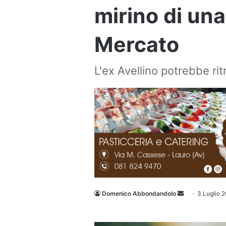
mirino di una
Mercato
L'ex Avellino potrebbe rit
Invia
Domenico Abbondandolo
3 Luglio 
un'email