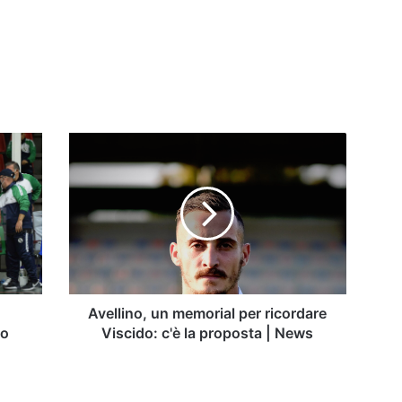
Avellino,
un
memorial
per
ricordare
Viscido:
c'è
la
proposta
|
Avellino, un memorial per ricordare
News
co
Viscido: c'è la proposta | News