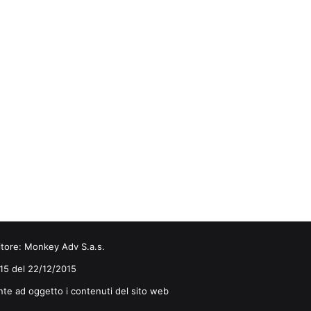
itore:
Monkey Adv S.a.s.
0/15 del 22/12/2015
nte ad oggetto i contenuti del sito web