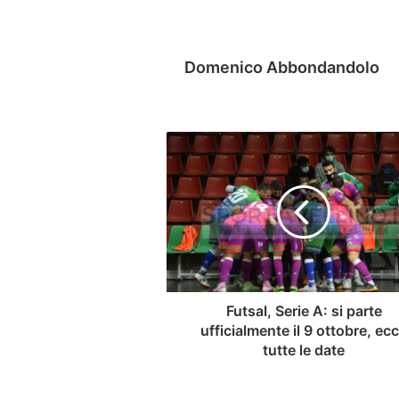
Domenico Abbondandolo
Futsal,
Serie
A:
si
parte
ufficialmente
il
9
ottobre,
ecco
Futsal, Serie A: si parte
tutte
ufficialmente il 9 ottobre, ec
le
tutte le date
date