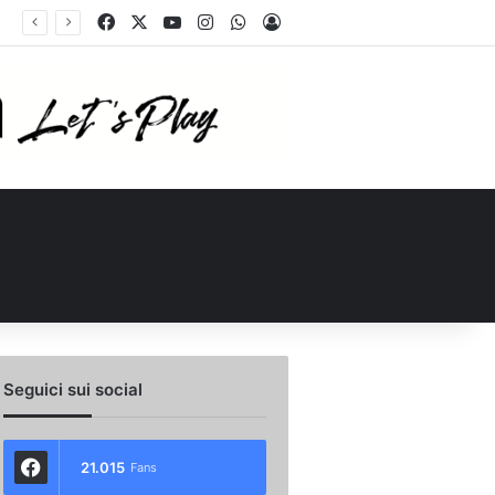
Facebook
X
You Tube
Instagram
WhatsApp
Accedi
Seguici sui social
21.015
Fans