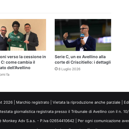
ni verso la cessione in
Serie C, un ex Avellino alla
 C: come cambia il
corte di Criscitiello: i dettagli
to dell’Avellino
8 Luglio 2026
orni fa
ht 2026 | Marchio registrato | Vietata la riproduzione anche parziale | Ed
 testata giornalistica registrata presso il Tribunale di Avellino con il n. 1
i è Monkey Adv S.a.s. - P.Iva 02654410642 | Per ogni comunicazione ave