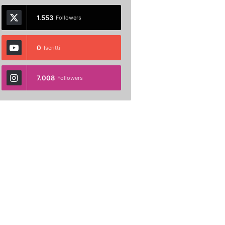
1.553
Followers
0
Iscritti
7.008
Followers