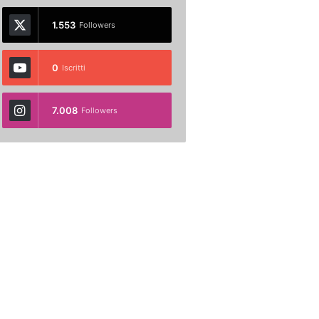
1.553
Followers
0
Iscritti
7.008
Followers