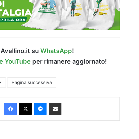
Avellino.it su
WhatsApp
!
le YouTube
per rimanere aggiornato!
2
Pagina successiva
Facebook
X
Messenger
Condividi via Email