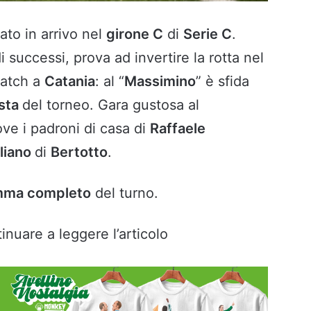
to in arrivo nel
girone C
di
Serie C
.
i successi, prova ad invertire la rotta nel
match a
Catania
: al “
Massimino
” è sfida
ista
del torneo. Gara gustosa al
ove i padroni di casa di
Raffaele
liano
di
Bertotto
.
mma completo
del turno.
inuare a leggere l’articolo