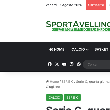
venerdì, 7 Agosto 2026
Ultimissime
HOME
CALCIO
BASKET
Facebook
X
You Tube
Instagram
WhatsApp
Home
/
SERIE C
/
Serie C, quarta giornat
Giugliano
CALCIO
SERIE C