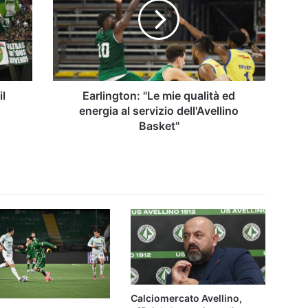
qualità
ed
energia
al
servizio
dell'Avellino
Basket"
il
Earlington: "Le mie qualità ed
energia al servizio dell'Avellino
Basket"
Calciomercato Avellino,