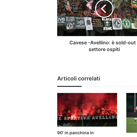
è
sold-
out
il
settore
ospiti
Cavese -Avellino: è sold-out 
settore ospiti
Articoli correlati
90’ in panchina in