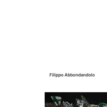
Filippo Abbondandolo
Cavese
-
Avellino: