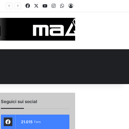
Facebook
X
You Tube
Instagram
WhatsApp
Accedi
 l’ex Avellino Le Borgne conteso da due club cadetti: la situazione
Seguici sui social
21.015
Fans