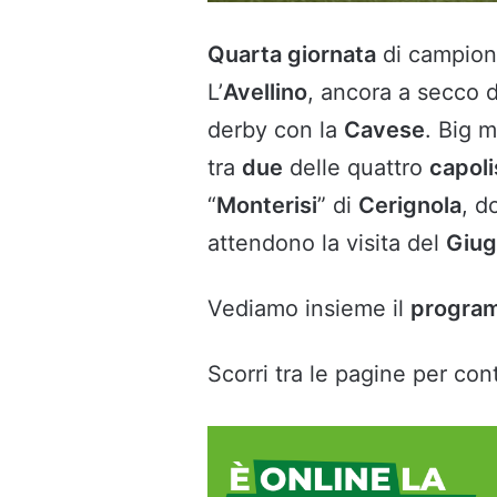
Quarta giornata
di campiona
L’
Avellino
, ancora a secco d
derby con la
Cavese
. Big 
tra
due
delle quattro
capol
“
Monterisi
” di
Cerignola
, d
attendono la visita del
Giug
Vediamo insieme il
progra
Scorri tra le pagine per cont