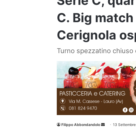
Serie C, quar
C. Big match 
Cerignola osp
Turno spezzatino chiuso d
Invia
Filippo Abbondandolo
13 Settembr
un'email