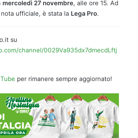
a
mercoledì 27 novembre
, alle ore 15. Ad
nota ufficiale, è stata la
Lega Pro
.
o.it su
pp.com/channel/0029Va935dx7dmecdLftj
uTube
per rimanere sempre aggiornato!