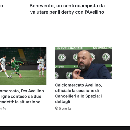
l'Avellino
to
Benevento, un centrocampista da
valutare per il derby con l'Avellino
Calciomercato Avellino,
ufficiale la cessione di
omercato, l’ex Avellino
Cancellieri allo Spezia: i
orgne conteso da due
dettagli
cadetti: la situazione
5 ore fa
e fa