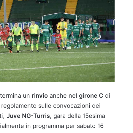
determina un
rinvio
anche nel
girone C
di
l regolamento sulle convocazioni dei
ti,
Juve NG-Turris
, gara della 15esima
izialmente in programma per sabato 16