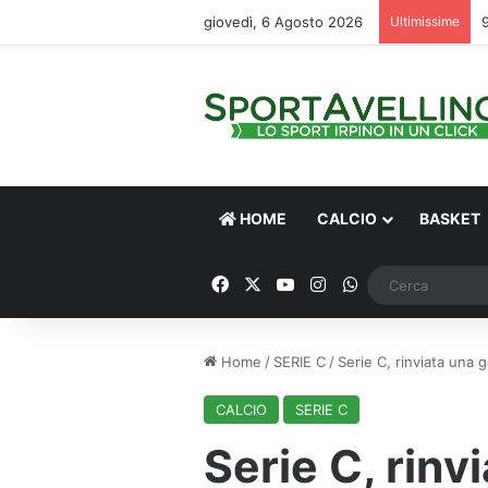
giovedì, 6 Agosto 2026
Ultimissime
HOME
CALCIO
BASKET
Facebook
X
You Tube
Instagram
WhatsApp
Home
/
SERIE C
/
Serie C, rinviata una 
CALCIO
SERIE C
Serie C, rinv