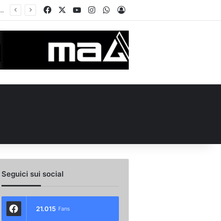
Facebook
X
You Tube
Instagram
WhatsApp
Accedi
ellino Le Borgne conteso da due club cadetti: la situazione
Seguici sui social
21.015
Fans