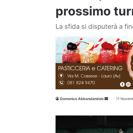
prossimo tur
La sfida si disputerà a f
Invia
Domenico Abbondandolo
11 Novem
un'email