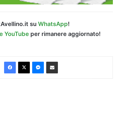
Avellino.it su
WhatsApp
!
le YouTube
per rimanere aggiornato!
Facebook
X
Messenger
Condividi via Email