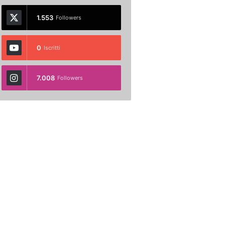
1.553
Followers
0
Iscritti
7.008
Followers