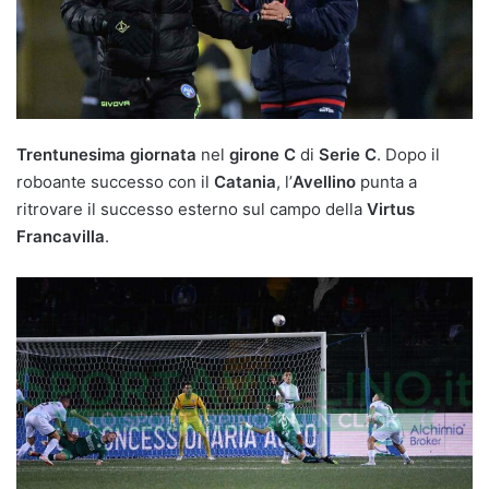
Trentunesima giornata
nel
girone C
di
Serie C
. Dopo il
roboante successo con il
Catania
, l’
Avellino
punta a
ritrovare il successo esterno sul campo della
Virtus
Francavilla
.