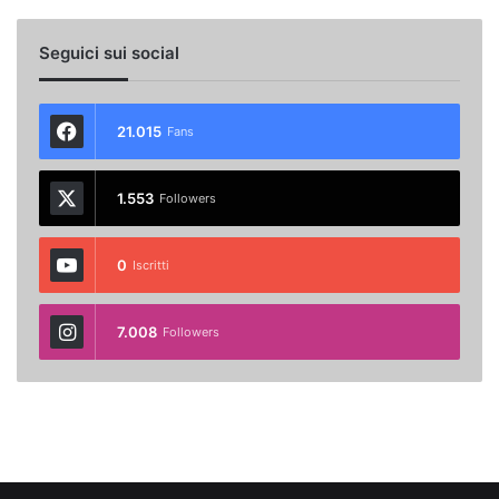
Seguici sui social
21.015
Fans
1.553
Followers
0
Iscritti
7.008
Followers