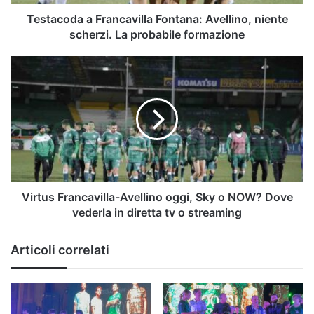
probabile
formazione
Testacoda a Francavilla Fontana: Avellino, niente
scherzi. La probabile formazione
Virtus
Francavilla-
Avellino
oggi,
Sky
o
NOW?
Dove
vederla
in
Virtus Francavilla-Avellino oggi, Sky o NOW? Dove
diretta
vederla in diretta tv o streaming
tv
o
Articoli correlati
streaming