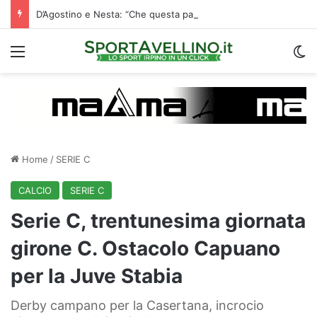
D’Agostino e Nesta: “Che questa passione ci accompagni durante la stagione”. Su mercato e stadio…
Menu
C
Home
/
SERIE C
CALCIO
SERIE C
Serie C, trentunesima giornata
girone C. Ostacolo Capuano
per la Juve Stabia
Derby campano per la Casertana, incrocio