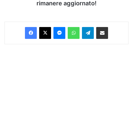
rimanere aggiornato!
Facebook
X
Messenger
WhatsApp
Telegram
Condividi via Email