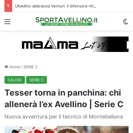
L’Avellino abbraccia Venturi: il difensore ritroverà cinque ex compagni di squadra
Menu
C
Home
/
SERIE C
CALCIO
SERIE C
Tesser torna in panchina: chi
allenerà l’ex Avellino | Serie C
Nuova avventura per il tecnico di Montebelluna