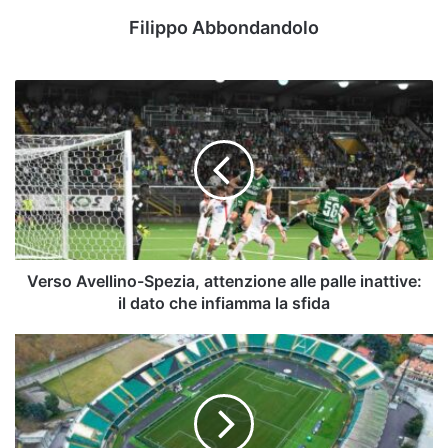
Filippo Abbondandolo
Verso
Avellino-
Spezia,
attenzione
alle
palle
inattive:
il
dato
che
Verso Avellino-Spezia, attenzione alle palle inattive:
infiamma
il dato che infiamma la sfida
la
sfida
Terremoto
ad
Avellino,
disposte
verifiche
al