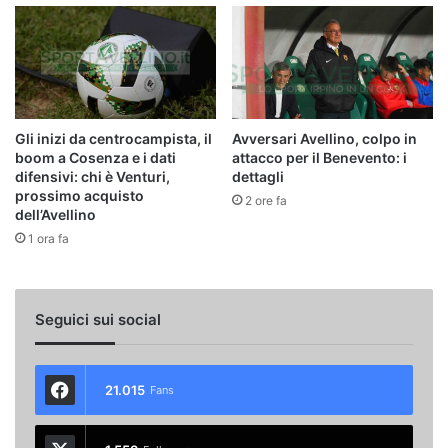
Gli inizi da centrocampista, il
Avversari Avellino, colpo in
boom a Cosenza e i dati
attacco per il Benevento: i
difensivi: chi è Venturi,
dettagli
prossimo acquisto
2 ore fa
dell’Avellino
1 ora fa
Seguici sui social
21.015
Fans