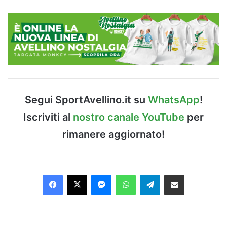
Segui SportAvellino.it su
WhatsApp
!
Iscriviti al
nostro canale YouTube
per
rimanere aggiornato!
Facebook
X
Messenger
WhatsApp
Telegram
Condividi via Email