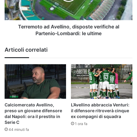
Partenio-
Lombardi:
le
ultime
Terremoto ad Avellino, disposte verifiche al
Partenio-Lombardi: le ultime
Articoli correlati
Calciomercato Avellino,
L’Avellino abbraccia Venturi:
preso un giovane difensore
il difensore ritroverà cinque
dal Napoli: ora il prestito in
ex compagni di squadra
Serie C
1 ora fa
44 minuti fa