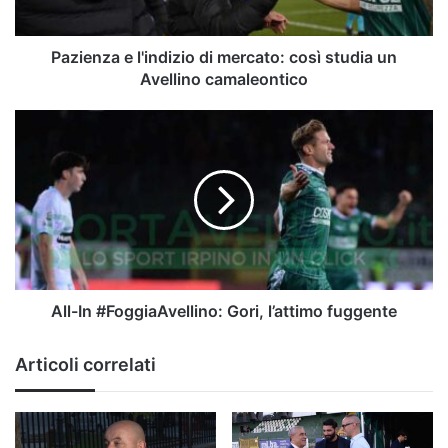
un
Avellino
camaleontico
Pazienza e l'indizio di mercato: così studia un
Avellino camaleontico
All-
In
#FoggiaAvellino:
Gori,
l’attimo
fuggente
All-In #FoggiaAvellino: Gori, l’attimo fuggente
Articoli correlati