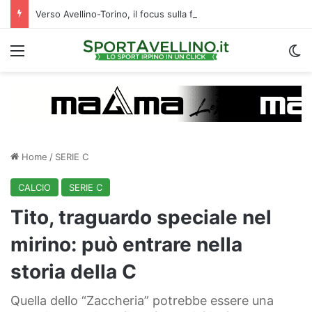
Verso Avellino-Torino, il focus sulla formazione granata
Menu
C
Home
/
SERIE C
CALCIO
SERIE C
Tito, traguardo speciale nel
mirino: può entrare nella
storia della C
Quella dello “Zaccheria” potrebbe essere una