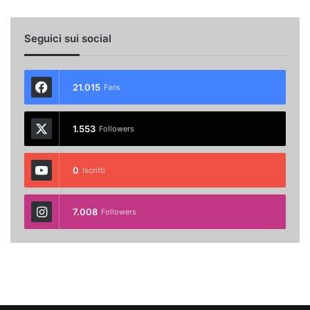
Seguici sui social
21.015
Fans
1.553
Followers
0
Iscritti
7.008
Followers