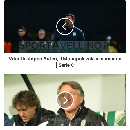
Viteritti
stoppa
Auteri,
il
Monopoli
vola
al
comando
|
Serie
Viteritti stoppa Auteri, il Monopoli vola al comando
C
| Serie C
Tesser:
"Nessuno
mi
ha
chiamato,
ma
tornerei
ad
Avellino.