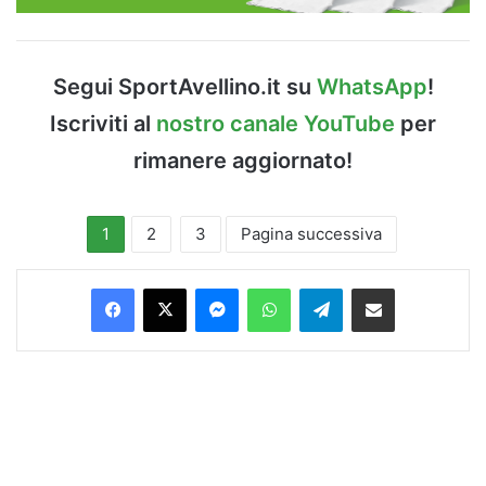
Segui SportAvellino.it su
WhatsApp
!
Iscriviti al
nostro canale YouTube
per
rimanere aggiornato!
1
2
3
Pagina successiva
Facebook
X
Messenger
WhatsApp
Telegram
Condividi via Email