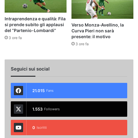
Intraprendenza e qualità: Fila
si prende subito gli applausi
Verso Monza‑Avellino, la
del “Partenio-Lombardi”
Curva Pieri non sarà
presente: il motivo
3 ore fa
3 ore fa
Seguici sui social
21.015
Fans
1.553
Followers
0
Iscritti