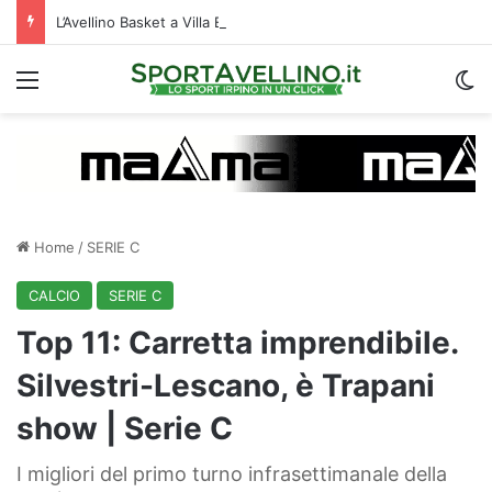
L’Avellino Basket a Villa Esther per le visite mediche: raduno al via | VIDEO
Menu
C
Home
/
SERIE C
CALCIO
SERIE C
Top 11: Carretta imprendibile.
Silvestri-Lescano, è Trapani
show | Serie C
I migliori del primo turno infrasettimanale della