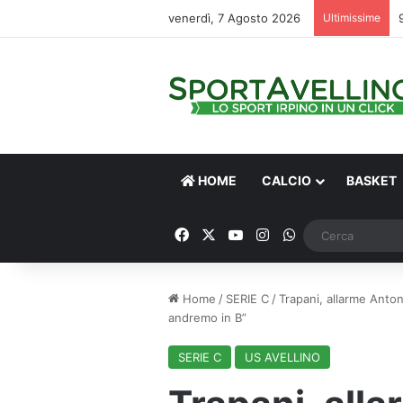
venerdì, 7 Agosto 2026
Ultimissime
HOME
CALCIO
BASKET
Facebook
X
You Tube
Instagram
WhatsApp
Home
/
SERIE C
/
Trapani, allarme Anton
andremo in B”
SERIE C
US AVELLINO