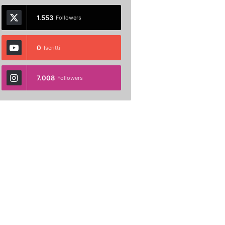
1.553
Followers
0
Iscritti
7.008
Followers