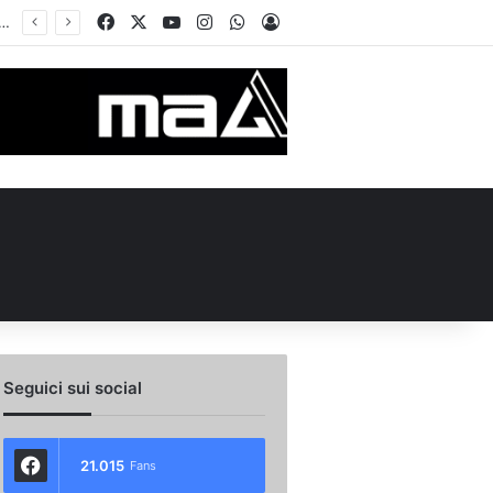
Facebook
X
You Tube
Instagram
WhatsApp
Accedi
 l’ex Avellino Le Borgne conteso da due club cadetti: la situazione
Seguici sui social
21.015
Fans