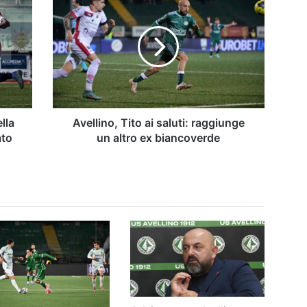
Tito
ai
saluti:
raggiunge
un
altro
ex
biancoverde
lla
Avellino, Tito ai saluti: raggiunge
ato
un altro ex biancoverde