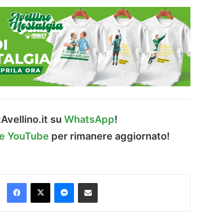
Avellino.it su
WhatsApp
!
le YouTube
per rimanere aggiornato!
Facebook
X
Messenger
Condividi via Email