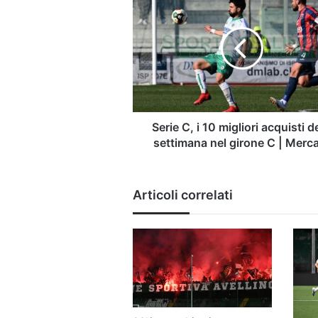
C,
i
10
migliori
acquisti
della
settimana
nel
girone
Serie C, i 10 migliori acquisti de
C
settimana nel girone C | Merc
|
Mercato
Articoli correlati