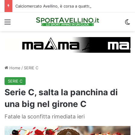
Calciomercato Avellino, è corsa a quattro per il prestito di Della Rocca: la situazione
Menu
C
Home
/
SERIE C
SERIE C
Serie C, salta la panchina di
una big nel girone C
Fatale la sconfitta rimediata ieri