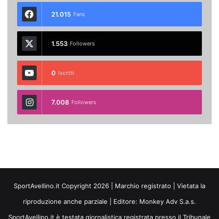
21.015
Fans
1.553
Followers
0
Iscritti
7.008
Followers
SportAvellino.it Copyright 2026 | Marchio registrato | Vietata la
riproduzione anche parziale | Editore:
Monkey Adv S.a.s.
SportAvellino.it è testata giornalistica registrata presso il Tribunale