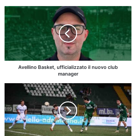
Avellino
Basket,
ufficializzato
il
nuovo
club
manager
Avellino Basket, ufficializzato il nuovo club
manager
Avellino
a
Picerno,
Patierno
pubblica
il
suo
oroscopo: