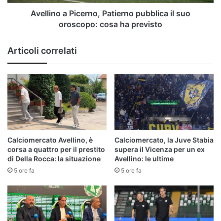
cosa
ha
Avellino a Picerno, Patierno pubblica il suo
previsto
oroscopo: cosa ha previsto
Articoli correlati
Calciomercato Avellino, è
Calciomercato, la Juve Stabia
corsa a quattro per il prestito
supera il Vicenza per un ex
di Della Rocca: la situazione
Avellino: le ultime
5 ore fa
5 ore fa