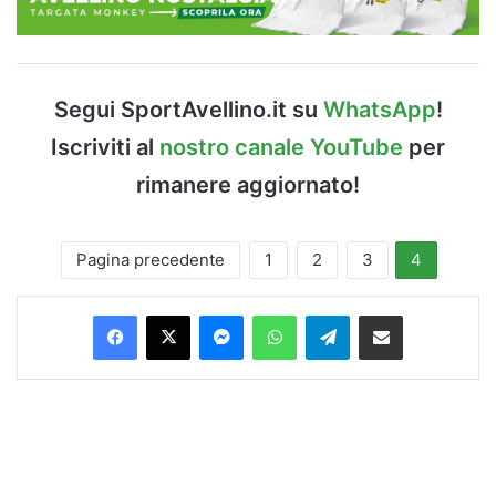
Segui SportAvellino.it su
WhatsApp
!
Iscriviti al
nostro canale YouTube
per
rimanere aggiornato!
Pagina precedente
1
2
3
4
Facebook
X
Messenger
WhatsApp
Telegram
Condividi via Email