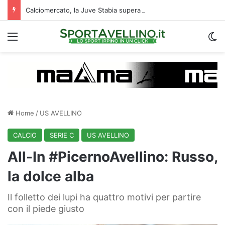
Calciomercato, la Juve Stabia supera il Vicenza per un ex Avellino: le ultime
Menu
C
Home
/
US AVELLINO
CALCIO
SERIE C
US AVELLINO
All-In #PicernoAvellino: Russo,
la dolce alba
Il folletto dei lupi ha quattro motivi per partire
con il piede giusto