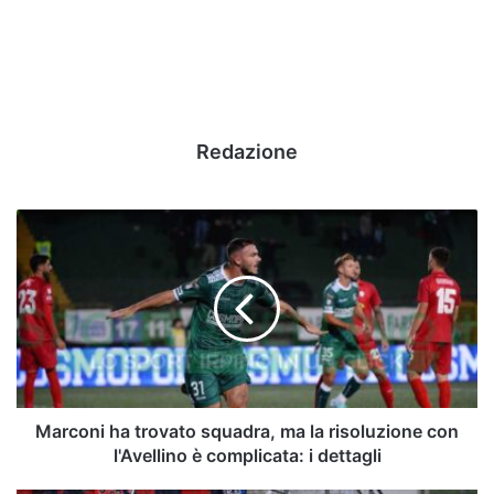
Redazione
Marconi
ha
trovato
squadra,
ma
la
risoluzione
con
l'Avellino
è
Marconi ha trovato squadra, ma la risoluzione con
complicata:
l'Avellino è complicata: i dettagli
i