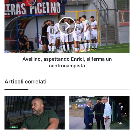
dettagli
Avellino,
aspettando
Enrici,
si
ferma
un
centrocampista
Avellino, aspettando Enrici, si ferma un
centrocampista
Articoli correlati