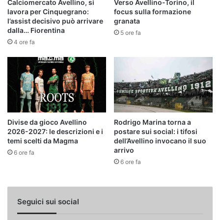
Calciomercato Avellino, si
Verso Avellino-Torino, il
lavora per Cinquegrano:
focus sulla formazione
l’assist decisivo può arrivare
granata
dalla… Fiorentina
5 ore fa
4 ore fa
Divise da gioco Avellino
Rodrigo Marina torna a
2026-2027: le descrizioni e i
postare sui social: i tifosi
temi scelti da Magma
dell’Avellino invocano il suo
arrivo
6 ore fa
6 ore fa
Seguici sui social