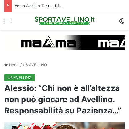
Verso Avellino-Torino, il focus sulla formazione granata
Menu
C
Home
/
US AVELLINO
US AVELLINO
Alessio: “Chi non è all’altezza
non può giocare ad Avellino.
Responsabilità su Pazienza…”