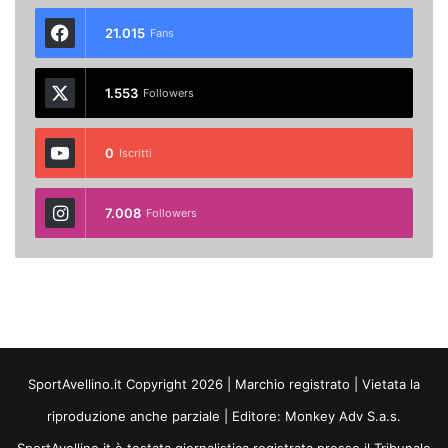
21.015
Fans
1.553
Followers
0
Iscritti
7.008
Followers
SportAvellino.it Copyright 2026 | Marchio registrato | Vietata la
riproduzione anche parziale | Editore:
Monkey Adv S.a.s.