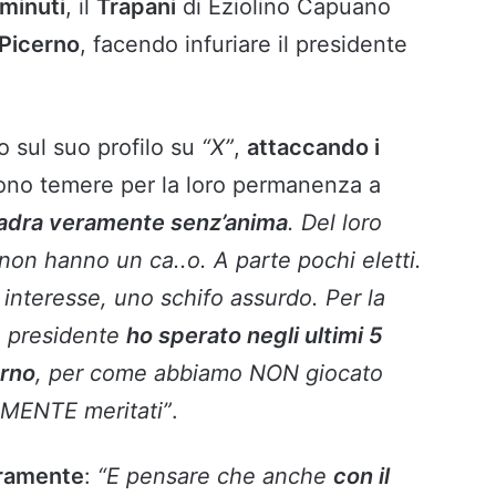
 minuti
, il
Trapani
di Eziolino Capuano
 Picerno
, facendo infuriare il presidente
to sul suo profilo su
“X”
,
attaccando i
ono temere per la loro permanenza a
adra veramente senz’anima
. Del loro
non hanno un ca..o. A parte pochi eletti.
 interesse, uno schifo assurdo. Per la
o presidente
ho sperato negli ultimi 5
erno
, per come abbiamo NON giocato
MENTE meritati”
.
uramente
:
“E pensare che anche
con il