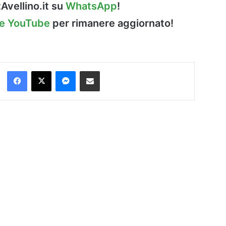
Avellino.it su
WhatsApp
!
le YouTube
per rimanere aggiornato!
Facebook
X
Messenger
Condividi via Email