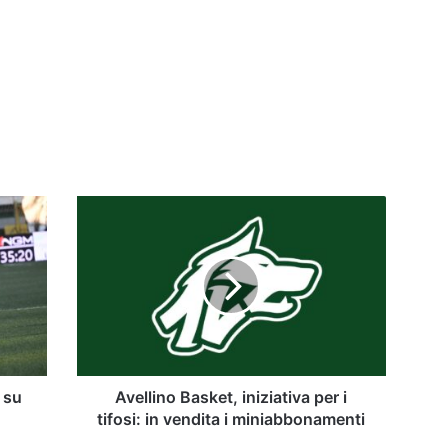
Avellino
Basket,
iniziativa
per
i
tifosi:
in
vendita
i
miniabbonamenti
 su
Avellino Basket, iniziativa per i
tifosi: in vendita i miniabbonamenti