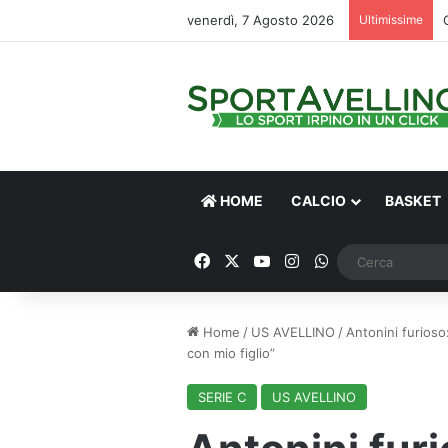
venerdì, 7 Agosto 2026
Ultimissime
HOME
CALCIO
BASKET
Facebook
X
You Tube
Instagram
WhatsApp
Home
/
US AVELLINO
/
Antonini furioso:
con mio figlio”
SERIE C
US AVELLINO