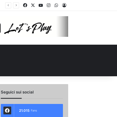
Facebook
X
You Tube
Instagram
WhatsApp
Accedi
o scambio con il Catania: la situazione
Seguici sui social
21.015
Fans