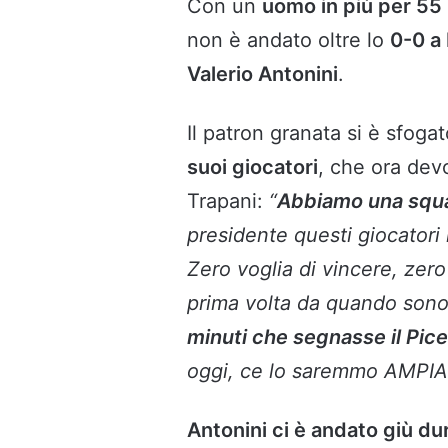
Con un
uomo in più per 55
non è andato oltre lo
0-0 a
Valerio Antonini
.
Il patron granata si è sfoga
suoi giocatori
, che ora dev
Trapani:
“
Abbiamo una squ
presidente questi giocatori 
Zero voglia di vincere, zero
prima volta da quando son
minuti che segnasse il Pic
oggi, ce lo saremmo AMPIA
Antonini ci è andato giù d