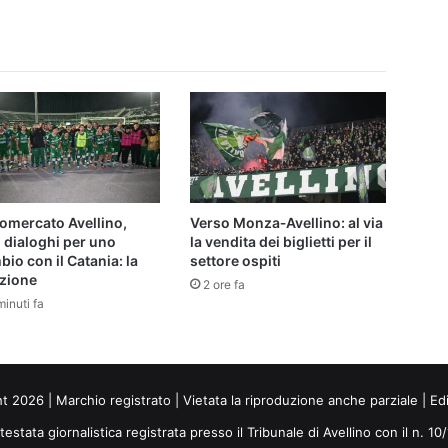
omercato Avellino,
Verso Monza‑Avellino: al via
 dialoghi per uno
la vendita dei biglietti per il
io con il Catania: la
settore ospiti
azione
2 ore fa
inuti fa
ht 2026 | Marchio registrato | Vietata la riproduzione anche parziale | Ed
 testata giornalistica registrata presso il Tribunale di Avellino con il n. 1