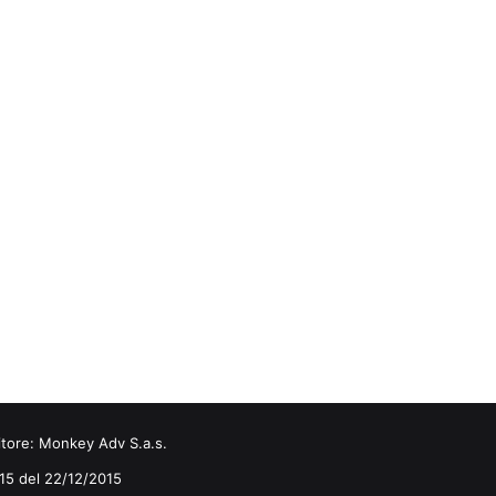
itore:
Monkey Adv S.a.s.
0/15 del 22/12/2015