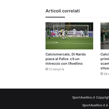
Articoli correlati
Calciomercato, Di Nardo
Calci
piace al Pafos: c’è un
primi
intreccio con l’Avellino
scamb
situ
12 minuti fa
38 m
SportAvellino.it Copyrig
SportAvellino.it è