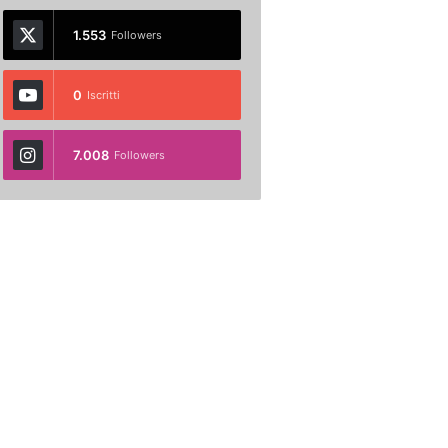
1.553
Followers
0
Iscritti
7.008
Followers