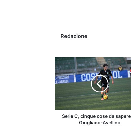
Redazione
Serie
C,
cinque
cose
da
sapere
su
Giugliano-
Avellino
Serie C, cinque cose da sapere
Giugliano-Avellino