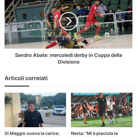
Abate:
mercoledì
derby
in
Coppa
della
Divisione
Sandro Abate: mercoledì derby in Coppa della
Divisione
Articoli correlati
Di Maggio suona la carica:
Nesta: “Mi è piaciuta la