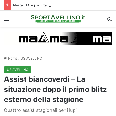
Nesta: “Mi è piaciuta la reazione nella ripresa. Sono contento di essere qua”
Menu
C
Home
/
US AVELLINO
US AVELLINO
Assist biancoverdi – La
situazione dopo il primo blitz
esterno della stagione
Quattro assist stagionali per i lupi