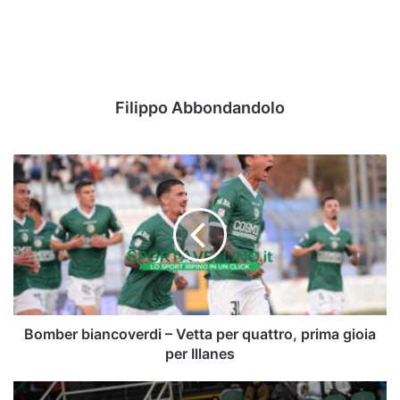
Filippo Abbondandolo
Bomber
biancoverdi
–
Vetta
per
quattro,
prima
gioia
per
Illanes
Bomber biancoverdi – Vetta per quattro, prima gioia
per Illanes
Sandro