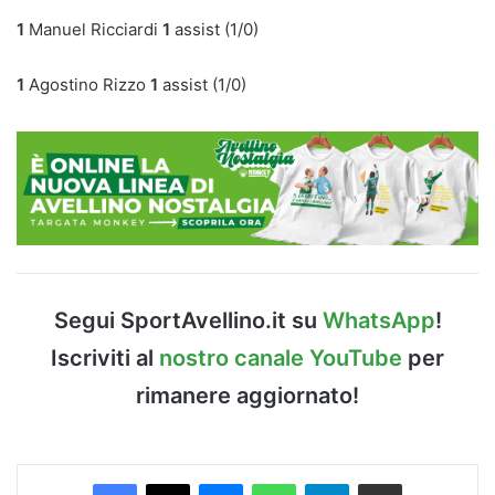
1
Manuel Ricciardi
1
assist (1/0)
1
Agostino Rizzo
1
assist (1/0)
Segui SportAvellino.it su
WhatsApp
!
Iscriviti al
nostro canale YouTube
per
rimanere aggiornato!
Facebook
X
Messenger
WhatsApp
Telegram
Condividi via Email