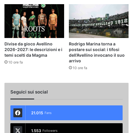
Divise da gioco Avellino
Rodrigo Marina torna a
2026-2027: le descrizioni e i
postare sui social: i tifosi
temi scelti da Magma
dell’Avellino invocano il suo
arrivo
10 ore fa
10 ore fa
Seguici sui social
21.015
Fans
1.553
Followers