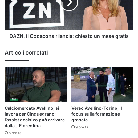
chiesto
un
mese
gratis
DAZN, il Codacons rilancia: chiesto un mese gratis
Articoli correlati
Calciomercato Avellino, si
Verso Avellino-Torino, il
lavora per Cinquegrano:
focus sulla formazione
l’assist decisivo può arrivare
granata
dalla… Fiorentina
9 ore fa
8 ore fa