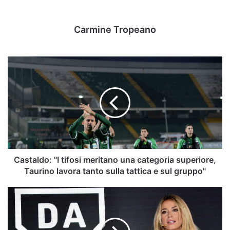
Carmine Tropeano
Castaldo:
"I
tifosi
meritano
una
categoria
superiore,
Taurino
lavora
tanto
Castaldo: "I tifosi meritano una categoria superiore,
sulla
Taurino lavora tanto sulla tattica e sul gruppo"
tattica
e
DAZN,
sul
il
gruppo"
Codacons
rilancia: