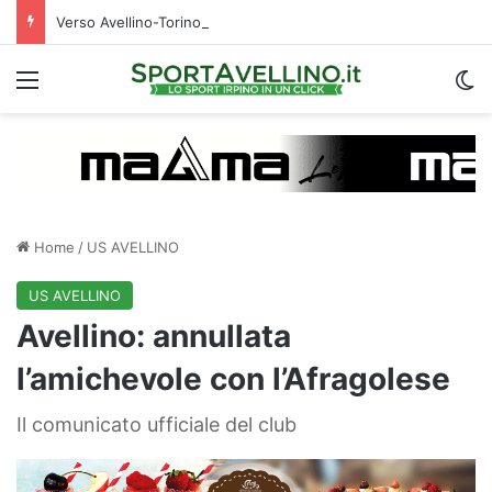
Verso Avellino-Torino, il focus sulla formazione granata
Menu
C
Home
/
US AVELLINO
US AVELLINO
Avellino: annullata
l’amichevole con l’Afragolese
Il comunicato ufficiale del club