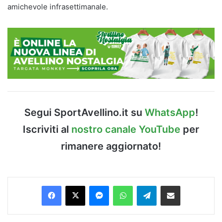
amichevole infrasettimanale.
Segui SportAvellino.it su
WhatsApp
!
Iscriviti al
nostro canale YouTube
per
rimanere aggiornato!
Facebook
X
Messenger
WhatsApp
Telegram
Condividi via Email