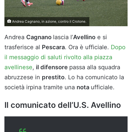
Andrea Cagnano, in azione, contro il Crotone.
Andrea
Cagnano
lascia l’
Avellino
e si
trasferisce al
Pescara
. Ora è ufficiale.
Dopo
il messaggio di saluti rivolto alla piazza
avellinese
,
il difensore
passa alla squadra
abruzzese in
prestito
. Lo ha comunicato la
società irpina tramite una
nota
ufficiale.
Il comunicato dell’U.S. Avellino