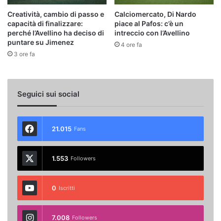
Creatività, cambio di passo e
Calciomercato, Di Nardo
capacità di finalizzare:
piace al Pafos: c’è un
perché l’Avellino ha deciso di
intreccio con l’Avellino
puntare su Jimenez
4 ore fa
3 ore fa
Seguici sui social
21.015
Fans
1.553
Followers
0
Iscritti
7.008
Followers