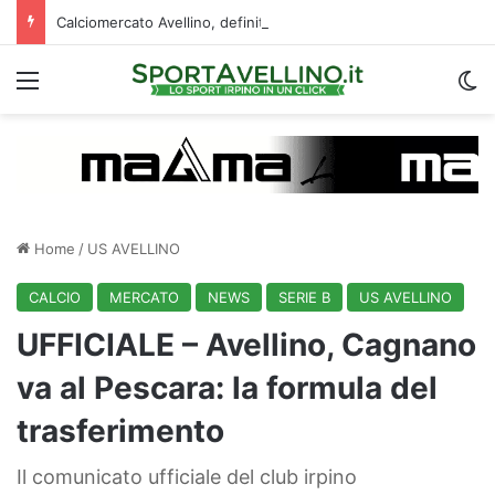
Calciomercato Avellino, definita una doppia cessione. E sullo sfondo…
Menu
C
Home
/
US AVELLINO
CALCIO
MERCATO
NEWS
SERIE B
US AVELLINO
UFFICIALE – Avellino, Cagnano
va al Pescara: la formula del
trasferimento
Il comunicato ufficiale del club irpino