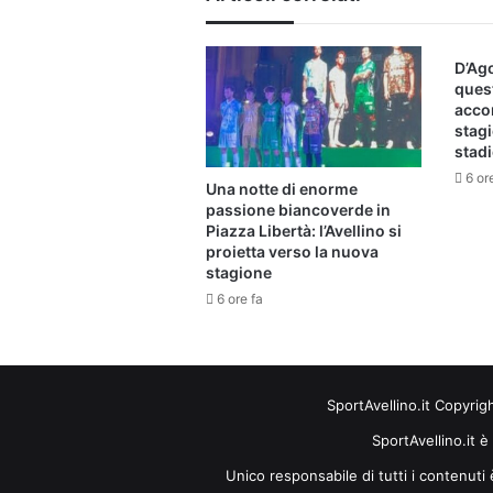
D’Ago
ques
acco
stagi
stad
6 or
Una notte di enorme
passione biancoverde in
Piazza Libertà: l’Avellino si
proietta verso la nuova
stagione
6 ore fa
SportAvellino.it Copyrig
SportAvellino.it è
Unico responsabile di tutti i contenut