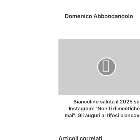
Domenico Abbondandolo
Biancolino
saluta
il
2025
su
Instagram:
"Non
ti
dimenticherò
mai".
Biancolino saluta il 2025 su
Gli
Instagram: "Non ti dimentiche
auguri
mai". Gli auguri ai tifosi biancov
ai
tifosi
biancoverdi
Articoli correlati