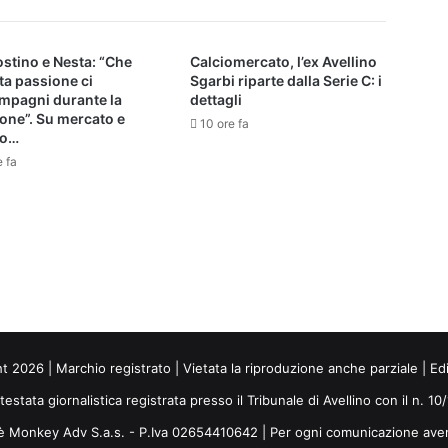
stino e Nesta: “Che
Calciomercato, l’ex Avellino
ta passione ci
Sgarbi riparte dalla Serie C: i
mpagni durante la
dettagli
one”. Su mercato e
10 ore fa
io…
e fa
ht 2026 | Marchio registrato | Vietata la riproduzione anche parziale | Ed
 testata giornalistica registrata presso il Tribunale di Avellino con il n. 1
i è Monkey Adv S.a.s. - P.Iva 02654410642 | Per ogni comunicazione ave