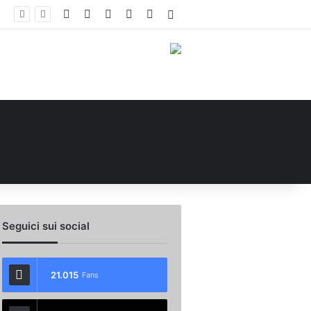
Facebook
X
You Tube
Instagram
WhatsApp
Accedi
no e Nesta: “Che questa passione ci accompagni durante la stagione”. Su mercato e stadio…
Seguici sui social
21.015
Fans