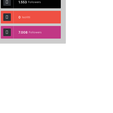
1.553
Followers
0
Iscritti
7.008
Followers