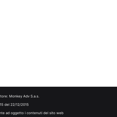
itore:
Monkey Adv S.a.s.
0/15 del 22/12/2015
nte ad oggetto i contenuti del sito web