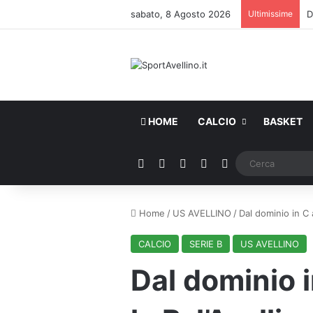
sabato, 8 Agosto 2026
Ultimissime
HOME
CALCIO
BASKET
Facebook
X
You Tube
Instagram
WhatsApp
Home
/
US AVELLINO
/
Dal dominio in C a
CALCIO
SERIE B
US AVELLINO
Dal dominio i