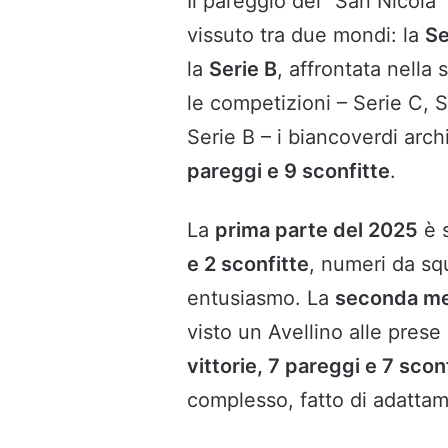
Il pareggio del “San Nicola
vissuto tra due mondi: la
Se
la
Serie B
, affrontata nell
le competizioni – Serie C, 
Serie B – i biancoverdi arc
pareggi e 9 sconfitte
.
La
prima parte del 2025
è s
e 2 sconfitte
, numeri da sq
entusiasmo. La
seconda me
visto un Avellino alle pres
vittorie, 7 pareggi e 7 scon
complesso, fatto di adattam