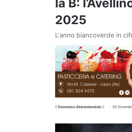
la B: l’Avelli
2025
L'anno biancoverde in cif
Invia
Domenico Abbondandolo
30 Dicembr
un'email