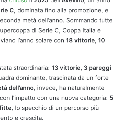
” ha
chiuso
il
2025
dell’
Avellino
, un anno
rie C
, dominata fino alla promozione, e
a seconda metà dell’anno. Sommando tutte
Supercoppa di Serie C, Coppa Italia e
hiviano l’anno solare con
18 vittorie, 10
tata straordinaria:
13 vittorie, 3 pareggi
uadra dominante, trascinata da un forte
tà dell’anno
, invece, ha naturalmente
e con l’impatto con una nuova categoria:
5
fitte
, lo specchio di un percorso più
ento e crescita.