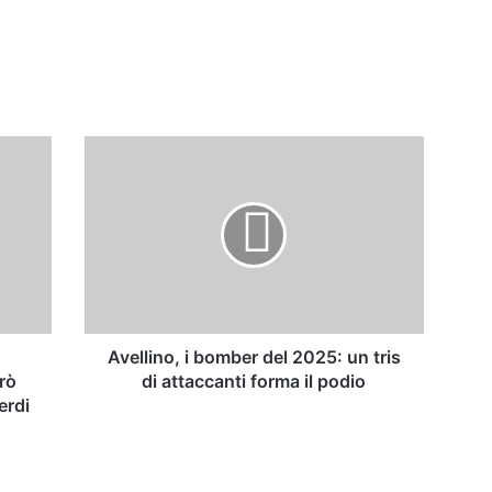
Avellino,
i
bomber
del
2025:
un
tris
di
attaccanti
forma
Avellino, i bomber del 2025: un tris
il
rò
di attaccanti forma il podio
podio
erdi