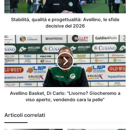
sfide
decisive
del
2026
Stabilità, qualità e progettualità: Avellino, le sfide
decisive del 2026
Avellino
Basket,
Di
Carlo:
"Livorno?
Giocheremo
a
viso
aperto,
vendendo
Avellino Basket, Di Carlo: "Livorno? Giocheremo a
cara
viso aperto, vendendo cara la pelle"
la
pelle"
Articoli correlati