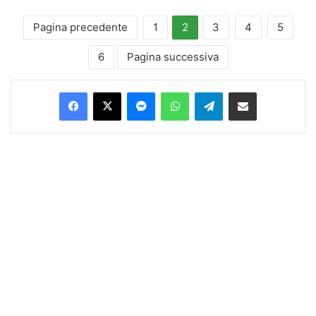
Pagina precedente
1
2
3
4
5
6
Pagina successiva
Facebook
X
Messenger
WhatsApp
Telegram
Condividi via Email