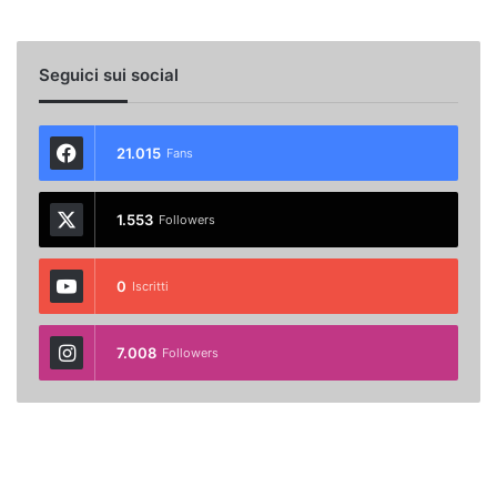
Seguici sui social
21.015
Fans
1.553
Followers
0
Iscritti
7.008
Followers