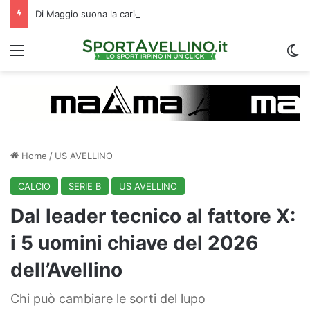
Di Maggio suona la carica: “Speriamo di fare un grande campionato. I tifosi? Sono un fattore”
Menu
C
Home
/
US AVELLINO
CALCIO
SERIE B
US AVELLINO
Dal leader tecnico al fattore X:
i 5 uomini chiave del 2026
dell’Avellino
Chi può cambiare le sorti del lupo