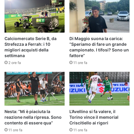
Calciomercato Serie B, da
Di Maggio suona la carica:
Strefezza a Ferrah: i 10
“Speriamo di fare un grande
migliori acquisti della
campionato. I tifosi? Sono un
settimana
fattore”
2 ore fa
11 ore fa
Nesta: “Mi è piaciuta la
L’Avellino si fa valere, il
reazione nella ripresa. Sono
Torino vince il memorial
contento di essere qua”
Criscitiello ai rigori
11 ore fa
11 ore fa