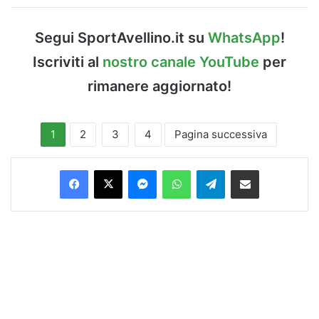
Segui SportAvellino.it su
WhatsApp
!
Iscriviti al
nostro canale YouTube
per
rimanere aggiornato!
1
2
3
4
Pagina successiva
Facebook
X
Messenger
WhatsApp
Telegram
Condividi via Email