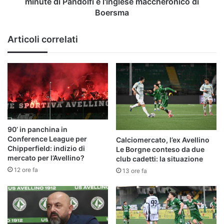
minute di Pandolfi e l'inglese maccheronico di
di
Boersma
Pandolfi
e
Articoli correlati
l'inglese
maccheronico
di
Boersma
90’ in panchina in
Conference League per
Calciomercato, l’ex Avellino
Chipperfield: indizio di
Le Borgne conteso da due
mercato per l’Avellino?
club cadetti: la situazione
12 ore fa
13 ore fa