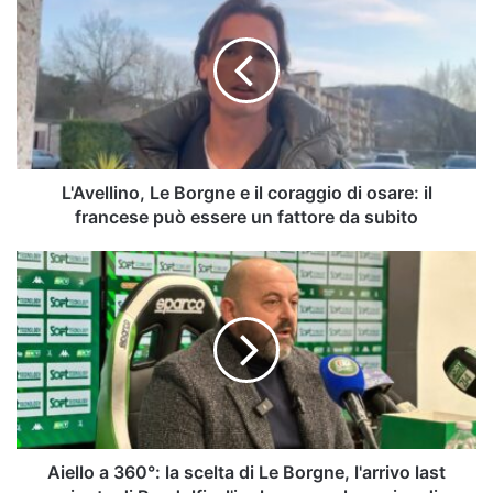
Le
Borgne
e
il
coraggio
di
osare:
il
francese
L'Avellino, Le Borgne e il coraggio di osare: il
può
francese può essere un fattore da subito
essere
un
Aiello
fattore
a
da
360°:
subito
la
scelta
di
Le
Borgne,
l'arrivo
last
Aiello a 360°: la scelta di Le Borgne, l'arrivo last
minute