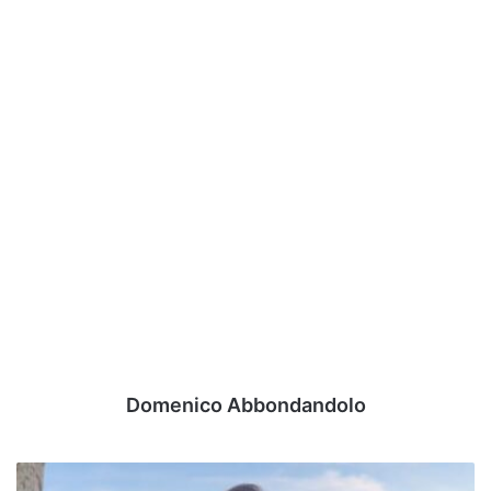
Domenico Abbondandolo
L'Avellino,