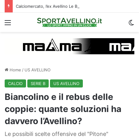
Calciomercato, l’ex Avellino Le Borgne conteso da due club cadetti: la situazione
Menu
C
Home
/
US AVELLINO
CALCIO
SERIE B
US AVELLINO
Biancolino e il rebus delle
coppie: quante soluzioni ha
davvero l’Avellino?
Le possibili scelte offensive del "Pitone"