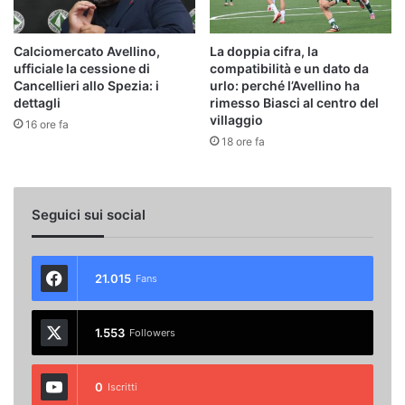
Calciomercato Avellino,
La doppia cifra, la
ufficiale la cessione di
compatibilità e un dato da
Cancellieri allo Spezia: i
urlo: perché l’Avellino ha
dettagli
rimesso Biasci al centro del
villaggio
16 ore fa
18 ore fa
Seguici sui social
21.015
Fans
1.553
Followers
0
Iscritti