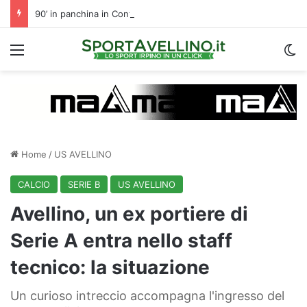
90’ in panchina in Conference League per Chipperfield: indizio di mercato per l’Avellino?
Menu
C
Home
/
US AVELLINO
CALCIO
SERIE B
US AVELLINO
Avellino, un ex portiere di
Serie A entra nello staff
tecnico: la situazione
Un curioso intreccio accompagna l'ingresso del