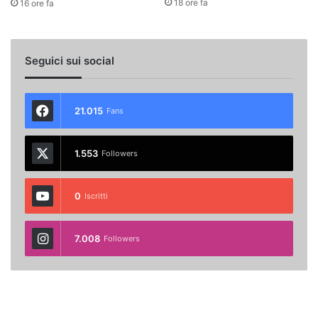
18 ore fa
16 ore fa
Seguici sui social
21.015
Fans
1.553
Followers
0
Iscritti
7.008
Followers