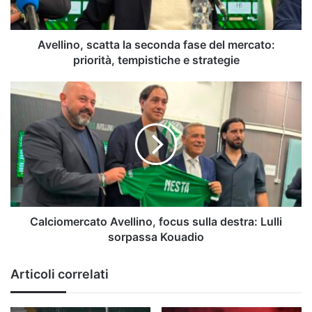
priorità,
tempistiche
e
Avellino, scatta la seconda fase del mercato:
strategie
priorità, tempistiche e strategie
Calciomercato
Avellino,
focus
sulla
destra:
Lulli
sorpassa
Kouadio
Calciomercato Avellino, focus sulla destra: Lulli
sorpassa Kouadio
Articoli correlati