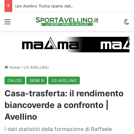
L’ex Avellino Trotta riparte dall’estero: i dettagli
Menu
C
Home
/
US AVELLINO
CALCIO
SERIE B
US AVELLINO
Casa-trasferta: il rendimento
biancoverde a confronto |
Avellino
I dati statistici della formazione di Raffaele