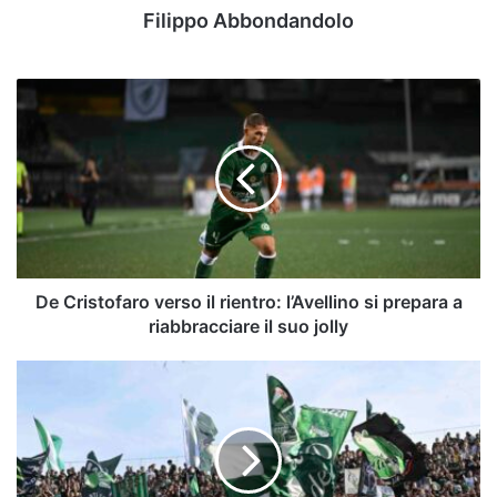
Filippo Abbondandolo
De
Cristofaro
verso
il
rientro:
l’Avellino
si
prepara
a
riabbracciare
De Cristofaro verso il rientro: l’Avellino si prepara a
il
riabbracciare il suo jolly
suo
jolly
Totale,
casa,
trasferta,
per
ruolo.
I