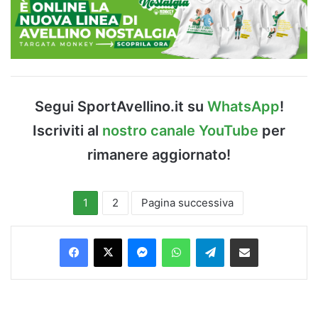
Segui SportAvellino.it su
WhatsApp
!
Iscriviti al
nostro canale YouTube
per
rimanere aggiornato!
1
2
Pagina successiva
Facebook
X
Messenger
WhatsApp
Telegram
Condividi via Email