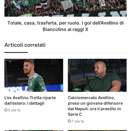
gol
dell’Avellino
di
Biancolino
Totale, casa, trasferta, per ruolo. I gol dell’Avellino di
ai
Biancolino ai raggi X
raggi
X
Articoli correlati
L’ex Avellino Trotta riparte
Calciomercato Avellino,
dall’estero: i dettagli
preso un giovane difensore
dal Napoli: ora il prestito in
5 ore fa
Serie C
7 ore fa