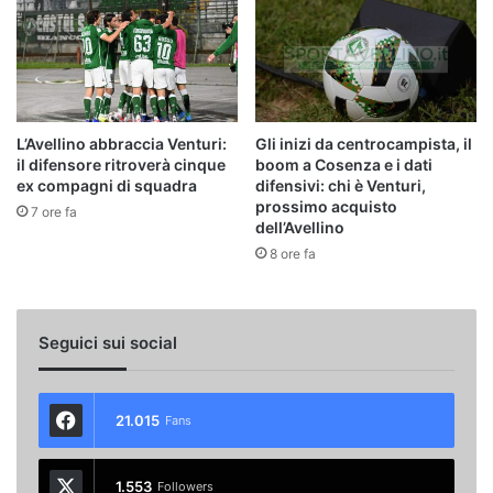
L’Avellino abbraccia Venturi:
Gli inizi da centrocampista, il
il difensore ritroverà cinque
boom a Cosenza e i dati
ex compagni di squadra
difensivi: chi è Venturi,
prossimo acquisto
7 ore fa
dell’Avellino
8 ore fa
Seguici sui social
21.015
Fans
1.553
Followers