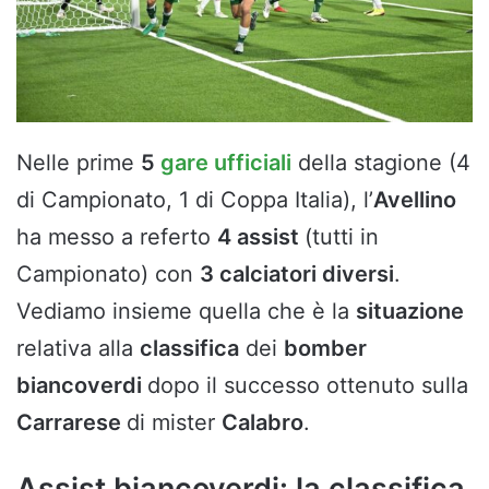
Nelle prime
5
gare ufficiali
della stagione (4
di Campionato, 1 di Coppa Italia), l’
Avellino
ha messo a referto
4 assist
(tutti in
Campionato) con
3 calciatori diversi
.
Vediamo insieme quella che è la
situazione
relativa alla
classifica
dei
bomber
biancoverdi
dopo il successo ottenuto sulla
Carrarese
di mister
Calabro
.
Assist biancoverdi: la classifica