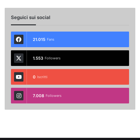
Seguici sui social
21.015
Fans
1.553
Followers
0
Iscritti
7.008
Followers