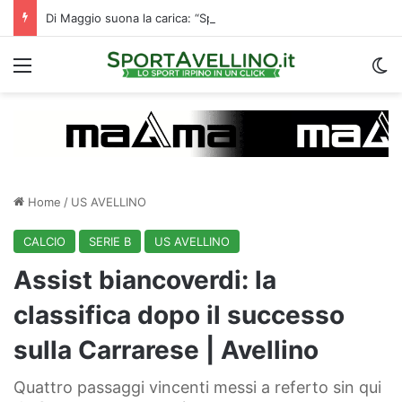
Di Maggio suona la carica: “Speriamo di fare un grande campionato. I tifosi? Sono un fattore”
Menu
C
Home
/
US AVELLINO
CALCIO
SERIE B
US AVELLINO
Assist biancoverdi: la
classifica dopo il successo
sulla Carrarese | Avellino
Quattro passaggi vincenti messi a referto sin qui