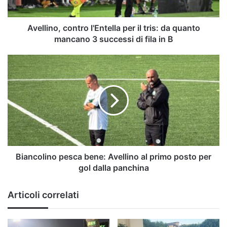
quanto
mancano
3
Avellino, contro l'Entella per il tris: da quanto
successi
mancano 3 successi di fila in B
di
fila
Biancolino
in
pesca
B
bene:
Avellino
al
primo
posto
per
gol
dalla
Biancolino pesca bene: Avellino al primo posto per
panchina
gol dalla panchina
Articoli correlati