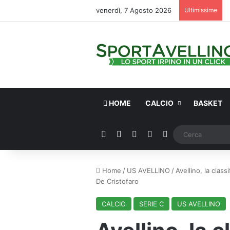
venerdì, 7 Agosto 2026
Ultimissime
HOME
CALCIO
BASKET
Facebook
X
You Tube
Instagram
WhatsApp
Home
/
US AVELLINO
/
Avellino, la clas
De Cristofaro
CALCIO
SERIE C
US AVELLINO