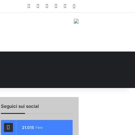
Facebook
X
You Tube
Instagram
WhatsApp
Accedi
Seguici sui social
21.015
Fans