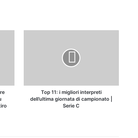
Top
11:
i
migliori
interpreti
dell’ultima
giornata
di
campionato
|
re
Top 11: i migliori interpreti
Serie
u
dell’ultima giornata di campionato |
C
tiro
Serie C