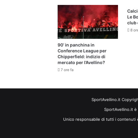
Calci
Le B
club 
8 or
90’ in panchina in
Conference League per
Chipperfield: indizio di
mercato per l’Avellino?
7 ore fa
SportAvellino.it Copyrig
SportAvellino.it è
Unico responsabile di tutti i contenut