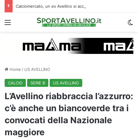
Calciomercato, un ex Avellino si accasa al Catania: i dettagli
Menu
C
Home
/
US AVELLINO
CALCIO
SERIE B
US AVELLINO
L’Avellino riabbraccia l’azzurro:
c’è anche un biancoverde tra i
convocati della Nazionale
maggiore