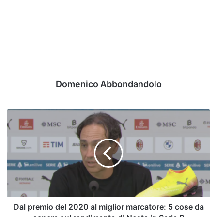
Domenico Abbondandolo
Dal
premio
del
2020
al
miglior
marcatore:
5
cose
da
Dal premio del 2020 al miglior marcatore: 5 cose da
sapere