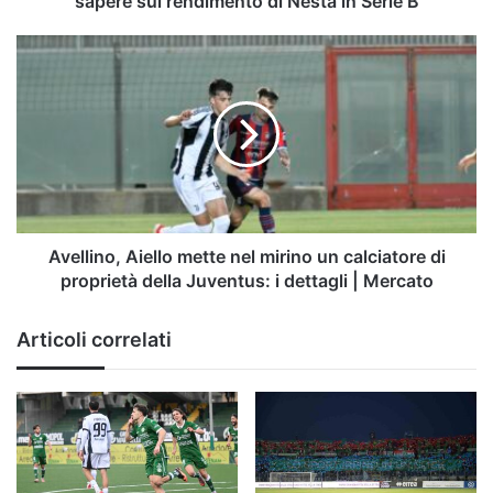
sapere sul rendimento di Nesta in Serie B
sul
rendimento
Avellino,
di
Aiello
Nesta
mette
in
nel
Serie
mirino
B
un
calciatore
di
proprietà
della
Avellino, Aiello mette nel mirino un calciatore di
Juventus:
proprietà della Juventus: i dettagli | Mercato
i
dettagli
Articoli correlati
|
Mercato