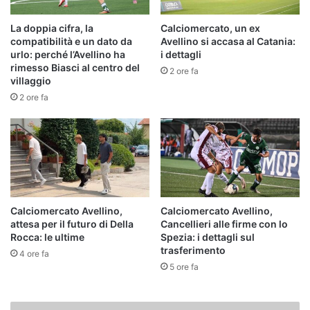
La doppia cifra, la
Calciomercato, un ex
compatibilità e un dato da
Avellino si accasa al Catania:
urlo: perché l’Avellino ha
i dettagli
rimesso Biasci al centro del
2 ore fa
villaggio
2 ore fa
Calciomercato Avellino,
Calciomercato Avellino,
attesa per il futuro di Della
Cancellieri alle firme con lo
Rocca: le ultime
Spezia: i dettagli sul
trasferimento
4 ore fa
5 ore fa