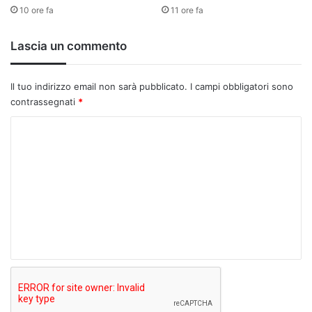
10 ore fa
11 ore fa
Lascia un commento
Il tuo indirizzo email non sarà pubblicato.
I campi obbligatori sono
contrassegnati
*
C
o
m
m
e
n
t
o
*