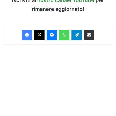
Iscriviti al
nostro canale YouTube
per
rimanere aggiornato!
Facebook
X
Messenger
WhatsApp
Telegram
Condividi via Email