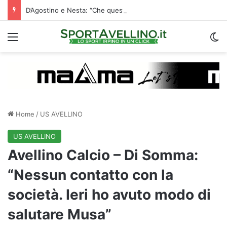
D’Agostino e Nesta: “Che questa passione ci accompagni durante la stagione”. Su mercato e stadio…
Menu
C
Home
/
US AVELLINO
US AVELLINO
Avellino Calcio – Di Somma:
“Nessun contatto con la
società. Ieri ho avuto modo di
salutare Musa”