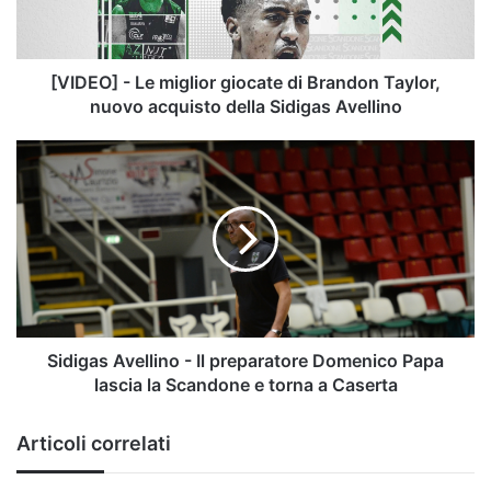
Brandon
Taylor,
nuovo
acquisto
[VIDEO] - Le miglior giocate di Brandon Taylor,
della
nuovo acquisto della Sidigas Avellino
Sidigas
Avellino
Sidigas
Avellino
-
Il
preparatore
Domenico
Papa
lascia
la
Scandone
Sidigas Avellino - Il preparatore Domenico Papa
e
lascia la Scandone e torna a Caserta
torna
a
Articoli correlati
Caserta