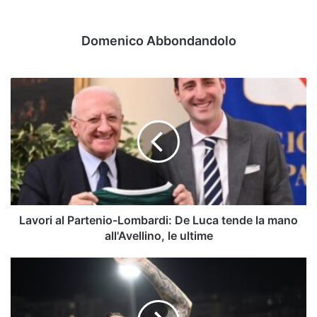
Domenico Abbondandolo
Lavori
al
Partenio-
Lombardi:
De
Luca
tende
la
mano
all'Avellino,
Lavori al Partenio-Lombardi: De Luca tende la mano
le
all'Avellino, le ultime
ultime
Neopromosse
in
Serie
B,