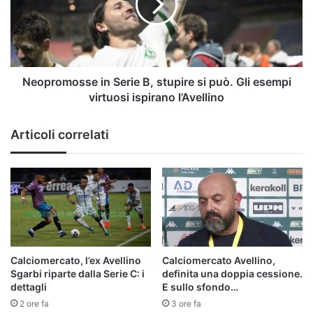
stupire
si
può.
Gli
esempi
virtuosi
Neopromosse in Serie B, stupire si può. Gli esempi
ispirano
virtuosi ispirano l’Avellino
l’Avellino
Articoli correlati
Calciomercato, l’ex Avellino
Calciomercato Avellino,
Sgarbi riparte dalla Serie C: i
definita una doppia cessione.
dettagli
E sullo sfondo…
2 ore fa
3 ore fa