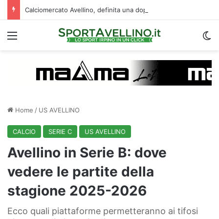
Calciomercato Avellino, definita una doppia cessione. E sullo sfondo…
Menu
C
Home
/
US AVELLINO
CALCIO
SERIE C
US AVELLINO
Avellino in Serie B: dove
vedere le partite della
stagione 2025-2026
Ecco quali piattaforme permetteranno ai tifosi