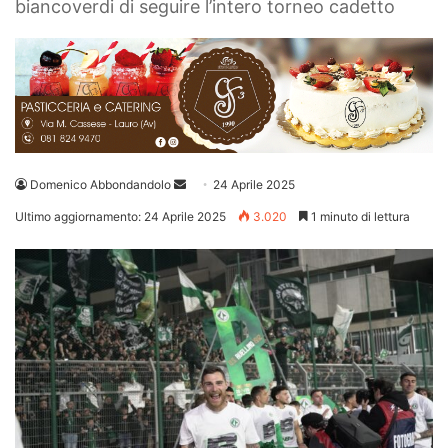
biancoverdi di seguire l’intero torneo cadetto
Invia
Domenico Abbondandolo
24 Aprile 2025
un'email
Ultimo aggiornamento: 24 Aprile 2025
3.020
1 minuto di lettura