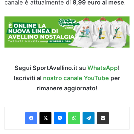
canale è attualmente di
9,99 euro al mese
.
Segui SportAvellino.it su
WhatsApp
!
Iscriviti al
nostro canale YouTube
per
rimanere aggiornato!
Facebook
X
Messenger
WhatsApp
Telegram
Condividi via Email