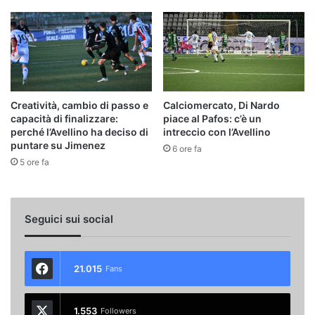
Creatività, cambio di passo e
Calciomercato, Di Nardo
capacità di finalizzare:
piace al Pafos: c’è un
perché l’Avellino ha deciso di
intreccio con l’Avellino
puntare su Jimenez
6 ore fa
5 ore fa
Seguici sui social
21.015
Fans
1.553
Followers