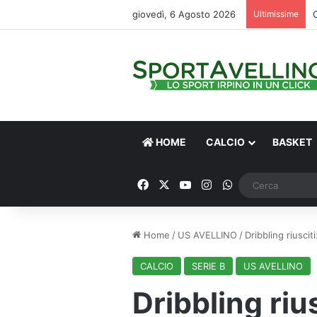
giovedì, 6 Agosto 2026
Ultimissime
HOME
CALCIO
BASKET
Facebook
X
You Tube
Instagram
WhatsApp
Home
/
US AVELLINO
/
Dribbling riuscit
CALCIO
SERIE B
US AVELLINO
Dribbling rius