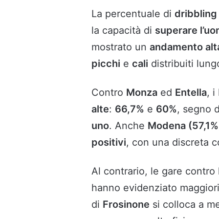
La percentuale di
dribbling 
la capacità di
superare l’u
mostrato un
andamento alt
picchi
e
cali
distribuiti lung
Contro
Monza
ed
Entella
, 
alte
:
66,7%
e
60%
, segno d
uno
. Anche
Modena (57,1%
positivi
, con una discreta c
Al contrario, le gare contro
hanno evidenziato maggiori d
di
Frosinone
si colloca a m