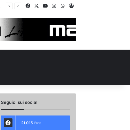
Facebook
X
You Tube
Instagram
WhatsApp
Accedi
Calciomercato Avellino, preso un esterno classe 2008 dalla Roma: i dettagli
Seguici sui social
21.015
Fans