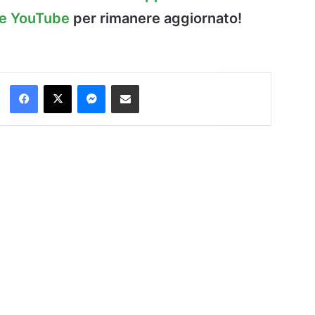
le YouTube
per rimanere aggiornato!
Facebook
X
Messenger
Condividi via Email