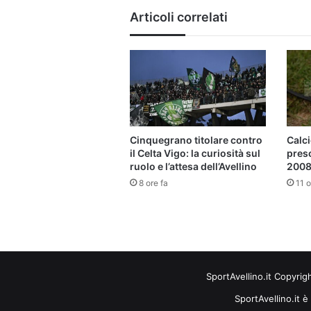
Articoli correlati
Cinquegrano titolare contro
Calci
il Celta Vigo: la curiosità sul
pres
ruolo e l’attesa dell’Avellino
2008 
8 ore fa
11 o
SportAvellino.it Copyrig
SportAvellino.it è