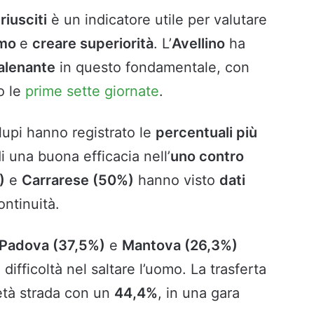
riusciti
è un indicatore utile per valutare
omo
e
creare superiorità
. L’
Avellino
ha
alenante
in questo fondamentale, con
o le
prime sette giornate
.
i lupi hanno registrato le
percentuali più
i una buona efficacia nell’
uno contro
)
e
Carrarese (50%)
hanno visto
dati
ontinuità.
Padova (37,5%)
e
Mantova (26,3%)
ifficoltà nel saltare l’uomo. La trasferta
età strada con un
44,4%
, in una gara