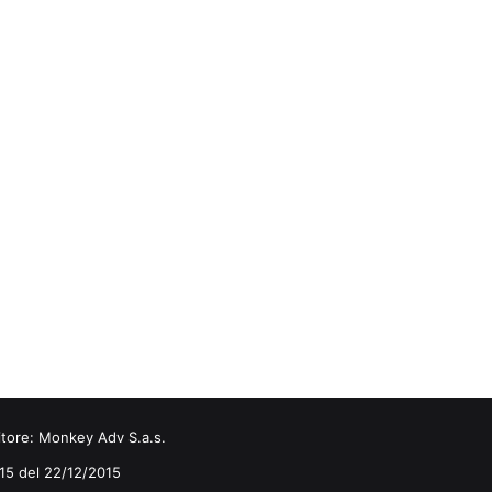
itore:
Monkey Adv S.a.s.
0/15 del 22/12/2015