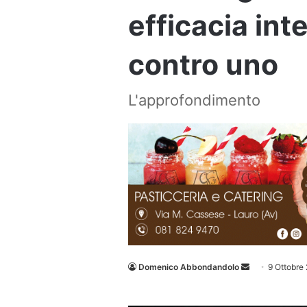
efficacia int
contro uno
L'approfondimento
Invia
Domenico Abbondandolo
9 Ottobre
un'email