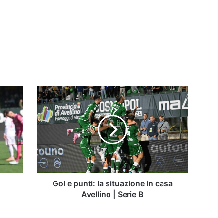
Gol
e
punti:
la
situazione
in
casa
Avellino
|
Serie
Gol e punti: la situazione in casa
B
Avellino | Serie B