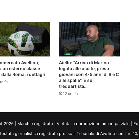
omercato Avellino,
Aiello: “Arrivo di Marina
o un esterno classe
legato alle uscite, preso
dalla Roma: i dettagli
giovani con 4-5 anni di B e C
alle spalle”. E sul
re fa
trequartista…
12 ore fa
ht 2026 | Marchio registrato | Vietata la riproduzione anche parziale | Ed
 testata giornalistica registrata presso il Tribunale di Avellino con il n. 1