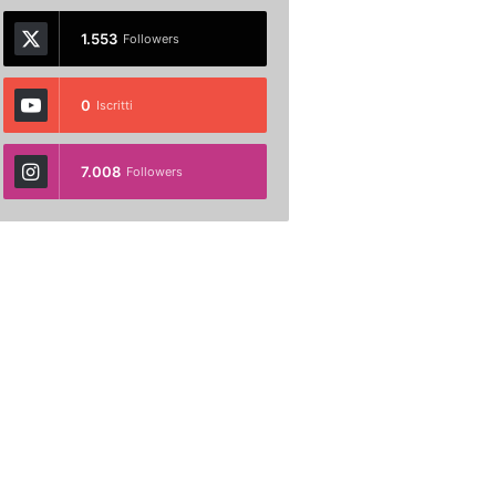
1.553
Followers
0
Iscritti
7.008
Followers