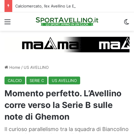
Calciomercato, l’ex Avellino Le Borgne conteso da due club cadetti: la situazione
Menu
C
Home
/
US AVELLINO
CALCIO
SERIE C
US AVELLINO
Momento perfetto. L’Avellino
corre verso la Serie B sulle
note di Ghemon
Il curioso parallelismo tra la squadra di Biancolino