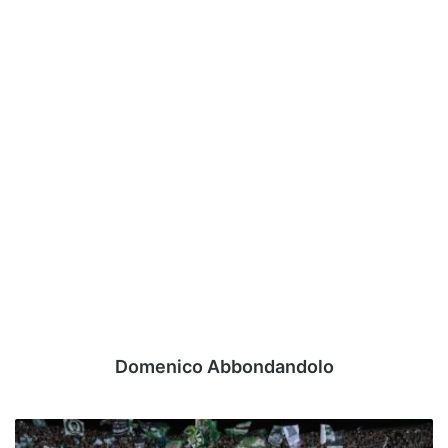
Domenico Abbondandolo
Trasferta