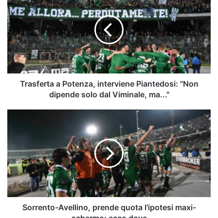
a
Potenza,
interviene
Piantedosi:
"Non
dipende
solo
dal
Viminale,
Trasferta a Potenza, interviene Piantedosi: "Non
ma..."
dipende solo dal Viminale, ma..."
Sorrento-
Avellino,
prende
quota
l'ipotesi
maxi-
schermo:
ecco
dove
Sorrento-Avellino, prende quota l'ipotesi maxi-