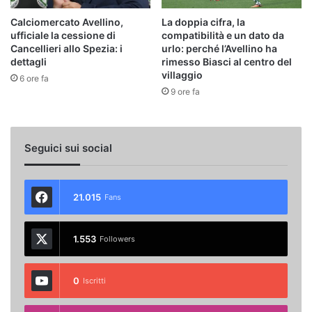
Calciomercato Avellino,
La doppia cifra, la
ufficiale la cessione di
compatibilità e un dato da
Cancellieri allo Spezia: i
urlo: perché l’Avellino ha
dettagli
rimesso Biasci al centro del
villaggio
6 ore fa
9 ore fa
Seguici sui social
21.015
Fans
1.553
Followers
0
Iscritti