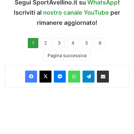
Segui SportAvellino.it su
WhatsApp
!
Iscriviti al
nostro canale YouTube
per
rimanere aggiornato!
1
2
3
4
5
6
Pagina successiva
Facebook
X
Messenger
WhatsApp
Telegram
Condividi via Email