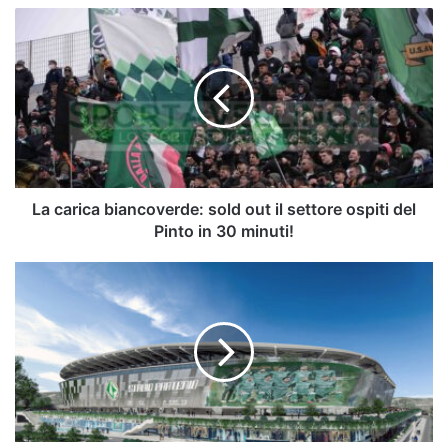
La
carica
biancoverde:
sold
out
il
settore
ospiti
del
Pinto
La carica biancoverde: sold out il settore ospiti del
in
Pinto in 30 minuti!
30
minuti!
Avellino
e
Casertana,
due
realtà
unite
da
un
sogno: