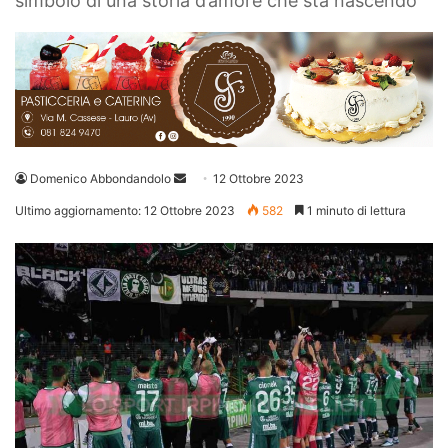
simbolo di una storia d’amore che sta nascendo
Invia
Domenico Abbondandolo
12 Ottobre 2023
un'email
Ultimo aggiornamento: 12 Ottobre 2023
582
1 minuto di lettura