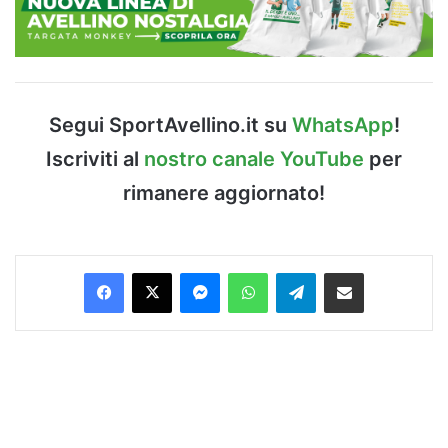
Segui SportAvellino.it su
WhatsApp
!
Iscriviti al
nostro canale YouTube
per
rimanere aggiornato!
Facebook
X
Messenger
WhatsApp
Telegram
Condividi via Email