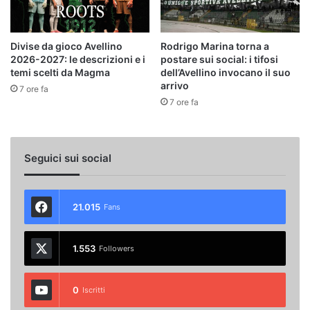
Divise da gioco Avellino
Rodrigo Marina torna a
2026-2027: le descrizioni e i
postare sui social: i tifosi
temi scelti da Magma
dell’Avellino invocano il suo
arrivo
7 ore fa
7 ore fa
Seguici sui social
21.015
Fans
1.553
Followers
0
Iscritti