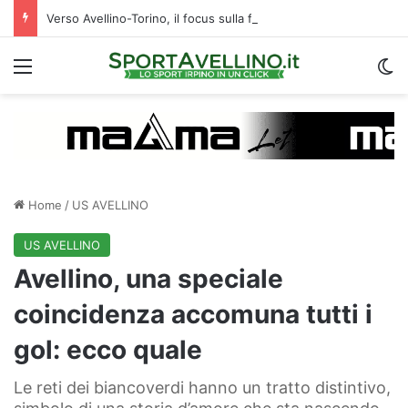
Verso Avellino-Torino, il focus sulla formazione granata
Menu
C
Home
/
US AVELLINO
US AVELLINO
Avellino, una speciale
coincidenza accomuna tutti i
gol: ecco quale
Le reti dei biancoverdi hanno un tratto distintivo,