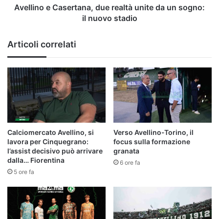
il
Avellino e Casertana, due realtà unite da un sogno:
nuovo
il nuovo stadio
stadio
Articoli correlati
Calciomercato Avellino, si
Verso Avellino-Torino, il
lavora per Cinquegrano:
focus sulla formazione
l’assist decisivo può arrivare
granata
dalla… Fiorentina
6 ore fa
5 ore fa