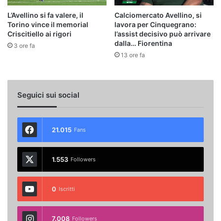
L’Avellino si fa valere, il
Calciomercato Avellino, si
Torino vince il memorial
lavora per Cinquegrano:
Criscitiello ai rigori
l’assist decisivo può arrivare
dalla… Fiorentina
3 ore fa
13 ore fa
Seguici sui social
21.015
Fans
1.553
Followers
0
Iscritti
7.008
Followers