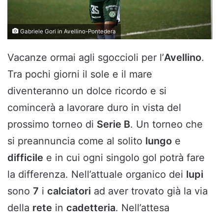
Gabriele Gori in Avellino-Pontedera
Vacanze ormai agli sgoccioli per l’
Avellino
.
Tra pochi giorni il sole e il mare
diventeranno un dolce ricordo e si
comincerà a lavorare duro in vista del
prossimo torneo di
Serie B
. Un torneo che
si preannuncia come al solito
lungo
e
difficile
e in cui ogni singolo gol potrà fare
la differenza. Nell’attuale organico dei
lupi
sono
7
i
calciatori
ad aver trovato già la via
della
rete
in
cadetteria
. Nell’attesa