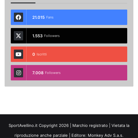
21.015
Fans
1.553
Followers
0
Iscritti
7.008
Followers
SportAvellino.it Copyright 2026 | Marchio registrato | Vietata la
riproduzione anche parziale | Editore:
Monkey Adv S.a.s.