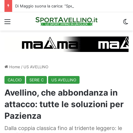
Di Maggio suona la carica: “Speriamo di fare un grande campionato. I tifosi? Sono un fattore”
Menu
C
Home
/
US AVELLINO
CALCIO
SERIE C
US AVELLINO
Avellino, che abbondanza in
attacco: tutte le soluzioni per
Pazienza
Dalla coppia classica fino al tridente leggero: le