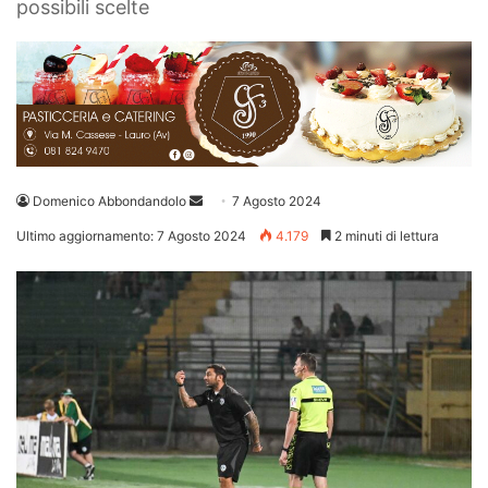
possibili scelte
Invia
Domenico Abbondandolo
7 Agosto 2024
un'email
Ultimo aggiornamento: 7 Agosto 2024
4.179
2 minuti di lettura