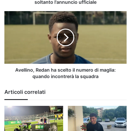
ufficiale
soltanto l'annuncio ufficiale
Avellino,
Redan
ha
scelto
il
numero
di
maglia:
quando
incontrerà
Avellino, Redan ha scelto il numero di maglia:
la
quando incontrerà la squadra
squadra
Articoli correlati