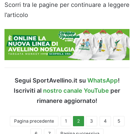
Scorri tra le pagine per continuare a leggere
l’articolo
Segui SportAvellino.it su
WhatsApp
!
Iscriviti al
nostro canale YouTube
per
rimanere aggiornato!
Pagina precedente
1
2
3
4
5
6
7
Pagina successiva