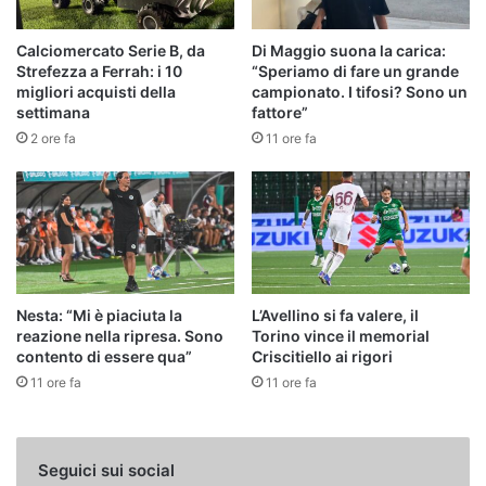
Calciomercato Serie B, da
Di Maggio suona la carica:
Strefezza a Ferrah: i 10
“Speriamo di fare un grande
migliori acquisti della
campionato. I tifosi? Sono un
settimana
fattore”
2 ore fa
11 ore fa
Nesta: “Mi è piaciuta la
L’Avellino si fa valere, il
reazione nella ripresa. Sono
Torino vince il memorial
contento di essere qua”
Criscitiello ai rigori
11 ore fa
11 ore fa
Seguici sui social