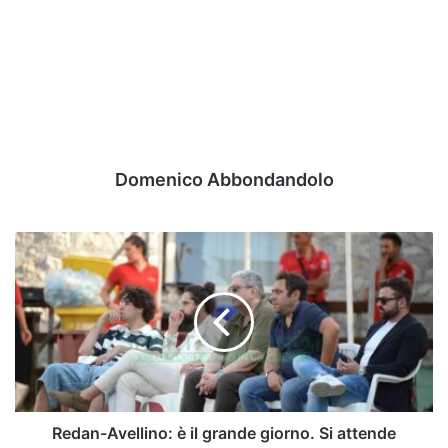
Domenico Abbondandolo
Redan-
Avellino:
è
il
grande
giorno.
Si
attende
soltanto
l'annuncio
Redan-Avellino: è il grande giorno. Si attende