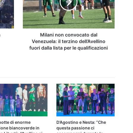
Venezuela:
il
terzino
dell’Avellino
fuori
dalla
n
Milani non convocato dal
lista
Venezuela: il terzino dell’Avellino
per
fuori dalla lista per le qualificazioni
le
qualificazioni
notte di enorme
D’Agostino e Nesta: “Che
ione biancoverde in
questa passione ci