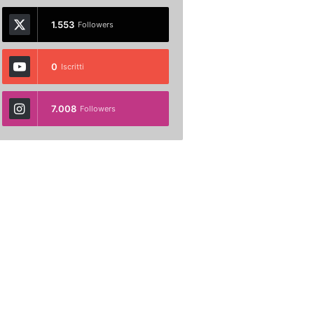
1.553
Followers
0
Iscritti
7.008
Followers