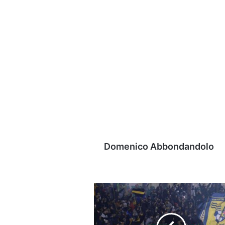
Domenico Abbondandolo
Juve
Stabia,
doppio
colpo