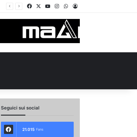
Facebook
X
You Tube
Instagram
WhatsApp
Accedi
de in Piazza Libertà: l’Avellino si proietta verso la nuova stagione
Seguici sui social
21.015
Fans