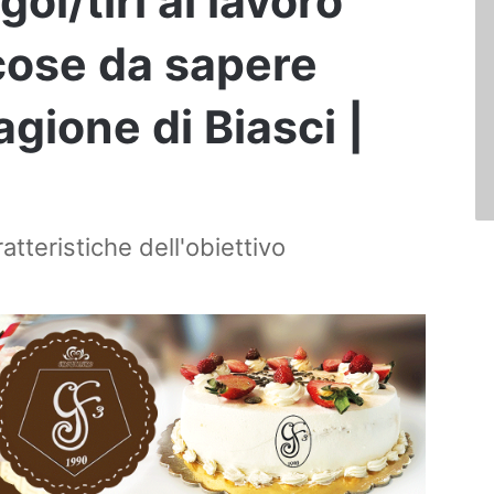
ol/tiri al lavoro
 cose da sapere
agione di Biasci |
tteristiche dell'obiettivo