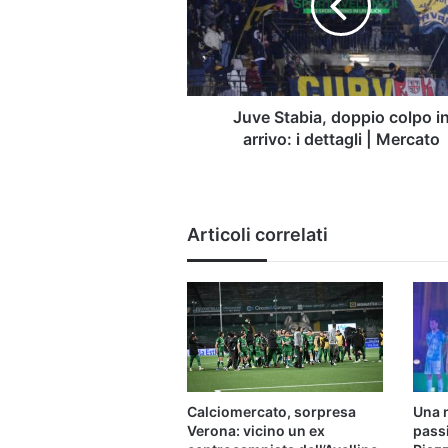
in
arrivo:
i
dettagli
|
Mercato
Juve Stabia, doppio colpo i
arrivo: i dettagli | Mercato
Articoli correlati
Calciomercato, sorpresa
Una 
Verona: vicino un ex
pass