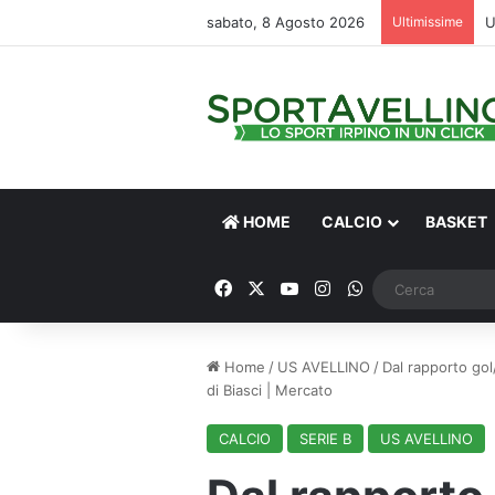
sabato, 8 Agosto 2026
Ultimissime
HOME
CALCIO
BASKET
Facebook
X
You Tube
Instagram
WhatsApp
Home
/
US AVELLINO
/
Dal rapporto gol/
di Biasci | Mercato
CALCIO
SERIE B
US AVELLINO