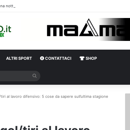
Una notte di enorme passione biancover
ALTRI SPORT
CONTATTACI
SHOP
Cerca
tiri al lavoro difensivo: 5 cose da sapere sull’ultima stagione