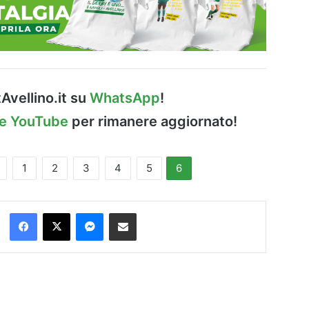
Avellino.it su
WhatsApp
!
le YouTube
per rimanere aggiornato!
1
2
3
4
5
6
Facebook
X
Messenger
Condividi via Email