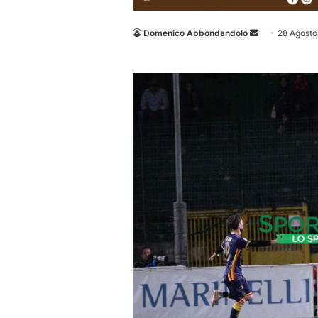
Invia
Domenico Abbondandolo
28 Agosto
un'email