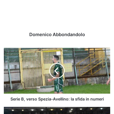
Domenico Abbondandolo
Serie
B,
verso
Spezia-
Avellino:
la
sfida
in
numeri
Serie B, verso Spezia-Avellino: la sfida in numeri
Izzo