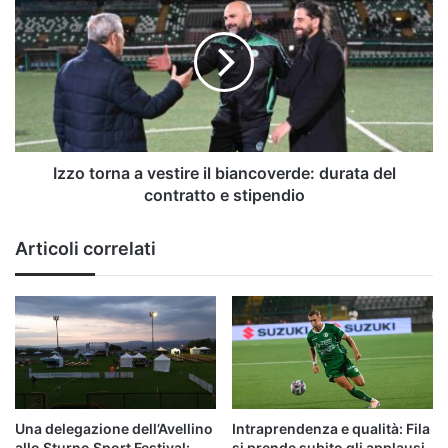
torna
a
vestire
il
biancoverde:
durata
del
contratto
e
Izzo torna a vestire il biancoverde: durata del
stipendio
contratto e stipendio
Articoli correlati
Una delegazione dell’Avellino
Intraprendenza e qualità: Fila
allo Sturno Sport Festival:
si prende subito gli applausi