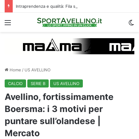
Intraprendenza e qualità: Fila si prende subito gli applausi del “Partenio-Lombardi”
Menu
C
Home
/
US AVELLINO
CALCIO
SERIE B
US AVELLINO
Avellino, fortissimamente
Boersma: i 3 motivi per
puntare sull’olandese |
Mercato