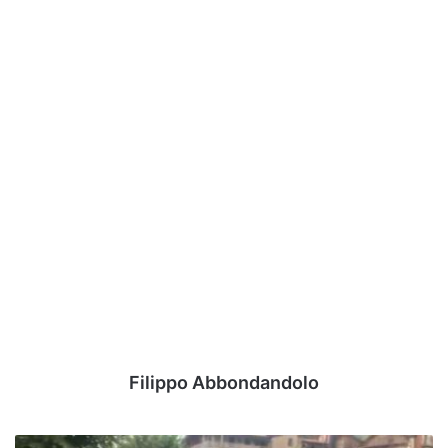
Filippo Abbondandolo
Besaggio