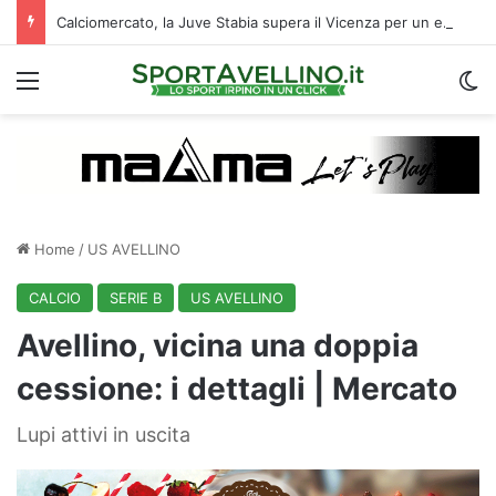
Calciomercato, la Juve Stabia supera il Vicenza per un ex Avellino: le ultime
Menu
C
Home
/
US AVELLINO
CALCIO
SERIE B
US AVELLINO
Avellino, vicina una doppia
cessione: i dettagli | Mercato
Lupi attivi in uscita