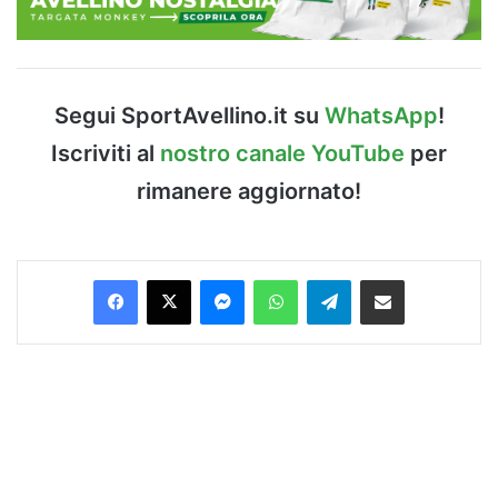
Segui SportAvellino.it su
WhatsApp
!
Iscriviti al
nostro canale YouTube
per
rimanere aggiornato!
Facebook
X
Messenger
WhatsApp
Telegram
Condividi via Email