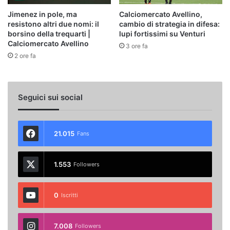
Jimenez in pole, ma
Calciomercato Avellino,
resistono altri due nomi: il
cambio di strategia in difesa:
borsino della trequarti |
lupi fortissimi su Venturi
Calciomercato Avellino
3 ore fa
2 ore fa
Seguici sui social
21.015
Fans
1.553
Followers
0
Iscritti
7.008
Followers