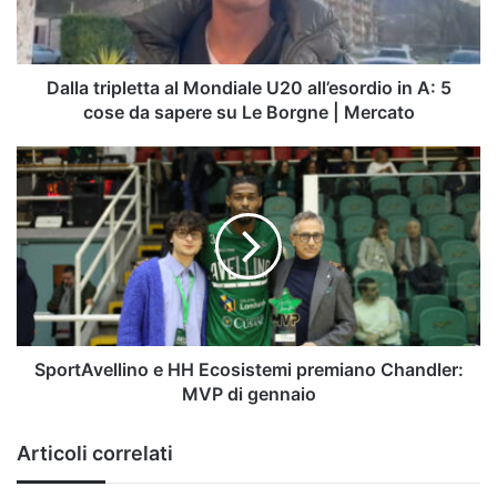
in
A:
5
cose
Dalla tripletta al Mondiale U20 all’esordio in A: 5
da
cose da sapere su Le Borgne | Mercato
sapere
su
SportAvellino
Le
e
Borgne
HH
|
Ecosistemi
Mercato
premiano
Chandler:
MVP
di
gennaio
SportAvellino e HH Ecosistemi premiano Chandler:
MVP di gennaio
Articoli correlati