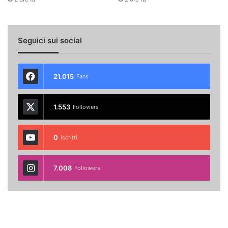
Seguici sui social
21.015
Fans
1.553
Followers
0
Iscritti
7.008
Followers