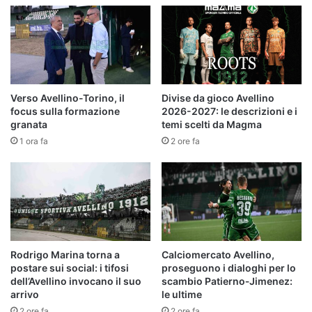
Verso Avellino-Torino, il
Divise da gioco Avellino
focus sulla formazione
2026-2027: le descrizioni e i
granata
temi scelti da Magma
1 ora fa
2 ore fa
Rodrigo Marina torna a
Calciomercato Avellino,
postare sui social: i tifosi
proseguono i dialoghi per lo
dell’Avellino invocano il suo
scambio Patierno‑Jimenez:
arrivo
le ultime
2 ore fa
2 ore fa