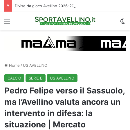
Divise da gioco Avellino 2026-2027: le descrizioni e i temi scelti da Magma
Menu
C
Home
/
US AVELLINO
CALCIO
SERIE B
US AVELLINO
Pedro Felipe verso il Sassuolo,
ma l’Avellino valuta ancora un
intervento in difesa: la
situazione | Mercato