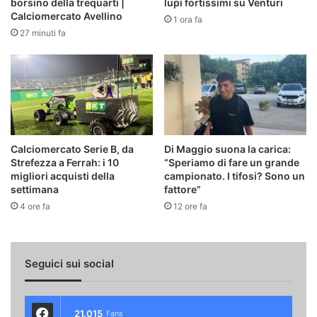
borsino della trequarti |
lupi fortissimi su Venturi
Calciomercato Avellino
1 ora fa
27 minuti fa
Calciomercato Serie B, da
Di Maggio suona la carica:
Strefezza a Ferrah: i 10
“Speriamo di fare un grande
migliori acquisti della
campionato. I tifosi? Sono un
settimana
fattore”
4 ore fa
12 ore fa
Seguici sui social
21.015
Fans