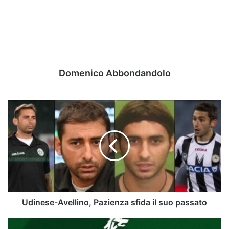
Domenico Abbondandolo
Udinese-
Avellino,
Pazienza
sfida
il
suo
passato
Udinese-Avellino, Pazienza sfida il suo passato
Avellino