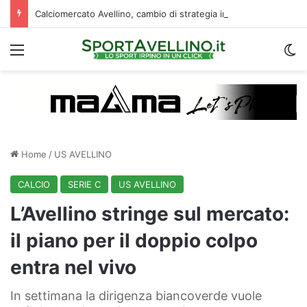
Calciomercato Avellino, cambio di strategia in difesa: lupi fortissimi su Venturi
Menu
C
Home
/
US AVELLINO
CALCIO
SERIE C
US AVELLINO
L’Avellino stringe sul mercato:
il piano per il doppio colpo
entra nel vivo
In settimana la dirigenza biancoverde vuole