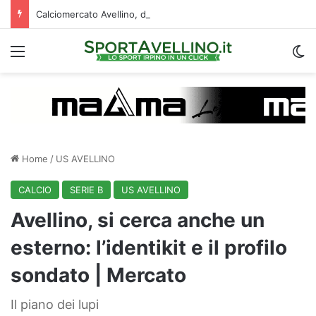
Calciomercato Avellino, definita una doppia cessione. E sullo sfondo…
Menu
C
Home
/
US AVELLINO
CALCIO
SERIE B
US AVELLINO
Avellino, si cerca anche un
esterno: l’identikit e il profilo
sondato | Mercato
Il piano dei lupi