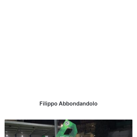
Filippo Abbondandolo
Dazn
presenta
i