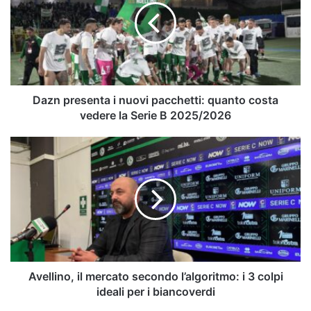
nuovi
pacchetti:
quanto
costa
vedere
la
Serie
Dazn presenta i nuovi pacchetti: quanto costa
B
vedere la Serie B 2025/2026
2025/2026
Avellino,
il
mercato
secondo
l’algoritmo:
i
3
colpi
ideali
per
Avellino, il mercato secondo l’algoritmo: i 3 colpi
i
ideali per i biancoverdi
biancoverdi