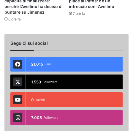
capacità di finalizzare:
piace al Pafos: c’è un
perché l’Avellino ha deciso di
intreccio con l’Avellino
puntare su Jimenez
7 ore fa
6 ore fa
Seguici sui social
21.015
Fans
1.553
Followers
0
Iscritti
7.008
Followers