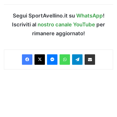
Segui SportAvellino.it su
WhatsApp
!
Iscriviti al
nostro canale YouTube
per
rimanere aggiornato!
Facebook
X
Messenger
WhatsApp
Telegram
Condividi via Email