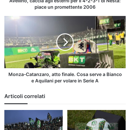
Avellino, caccia agli esterni per il 4-2-3-1 di Nesta:
di
piace un promettente 2006
Nesta:
piace
Monza-
un
Catanzaro,
promettente
atto
2006
finale.
Cosa
serve
a
Bianco
e
Aquilani
Monza-Catanzaro, atto finale. Cosa serve a Bianco
per
e Aquilani per volare in Serie A
volare
in
Articoli correlati
Serie
A