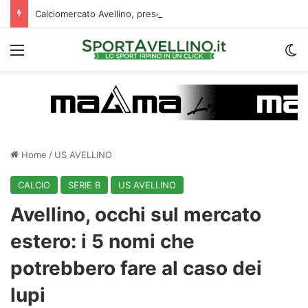
Calciomercato Avellino, preso un esterno classe 2008 dalla Roma: i dettagli
Menu
C
Home
/
US AVELLINO
CALCIO
SERIE B
US AVELLINO
Avellino, occhi sul mercato
estero: i 5 nomi che
potrebbero fare al caso dei
lupi