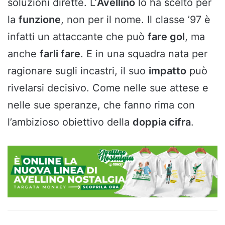
soluzioni dirette. L’
Avellino
lo ha scelto per
la
funzione
, non per il nome. Il classe ’97 è
infatti un attaccante che può
fare gol
, ma
anche
farli fare
. E in una squadra nata per
ragionare sugli incastri, il suo
impatto
può
rivelarsi decisivo. Come nelle sue attese e
nelle sue speranze, che fanno rima con
l’ambizioso obiettivo della
doppia cifra
.