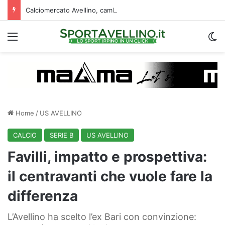
Calciomercato Avellino, cambio di strategia in difesa: lupi fortissimi su Venturi
Menu
C
Home
/
US AVELLINO
CALCIO
SERIE B
US AVELLINO
Favilli, impatto e prospettiva:
il centravanti che vuole fare la
differenza
L’Avellino ha scelto l’ex Bari con convinzione: