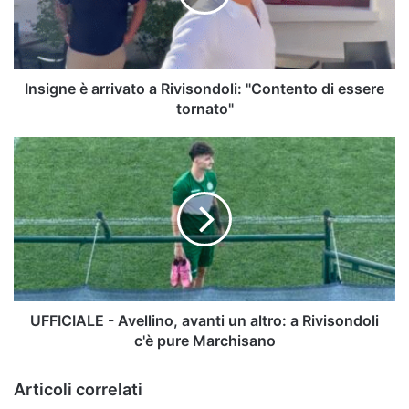
"Contento
di
essere
tornato"
Insigne è arrivato a Rivisondoli: "Contento di essere
tornato"
UFFICIALE
-
Avellino,
avanti
un
altro:
a
Rivisondoli
c'è
pure
UFFICIALE - Avellino, avanti un altro: a Rivisondoli
Marchisano
c'è pure Marchisano
Articoli correlati