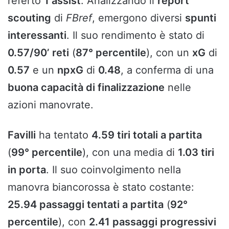
referto
1 assist
. Analizzando il
report
scouting
di
FBref
, emergono diversi
spunti
interessanti
. Il suo rendimento è stato di
0.57/90’
reti
(
87° percentile
), con un
xG
di
0.57
e un
npxG
di
0.48
, a conferma di una
buona capacità di finalizzazione
nelle
azioni manovrate.
Favilli
ha tentato
4.59 tiri totali a partita
(
99° percentile
), con una media di
1.03 tiri
in porta
. Il suo coinvolgimento nella
manovra biancorossa è stato costante:
25.94 passaggi tentati a partita
(
92°
percentile
), con
2.41 passaggi progressivi