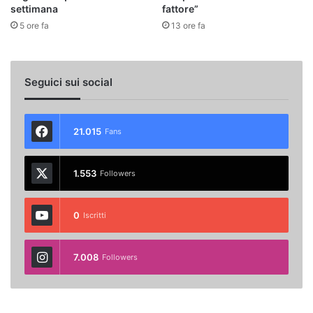
settimana
fattore”
5 ore fa
13 ore fa
Seguici sui social
21.015
Fans
1.553
Followers
0
Iscritti
7.008
Followers