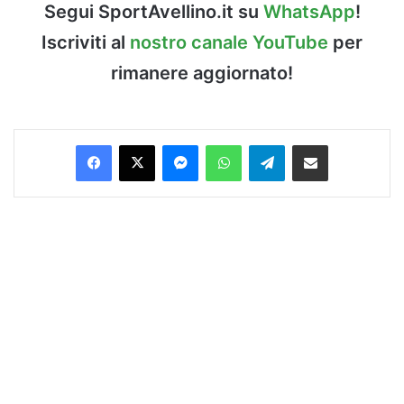
Segui SportAvellino.it su
WhatsApp
!
Iscriviti al
nostro canale YouTube
per
rimanere aggiornato!
Facebook
X
Messenger
WhatsApp
Telegram
Condividi via Email