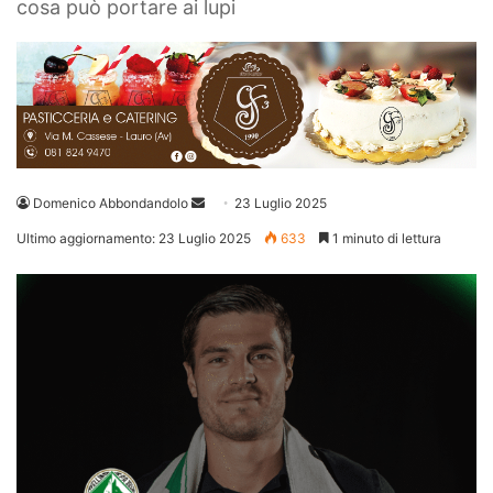
cosa può portare ai lupi
Invia
Domenico Abbondandolo
23 Luglio 2025
un'email
Ultimo aggiornamento: 23 Luglio 2025
633
1 minuto di lettura