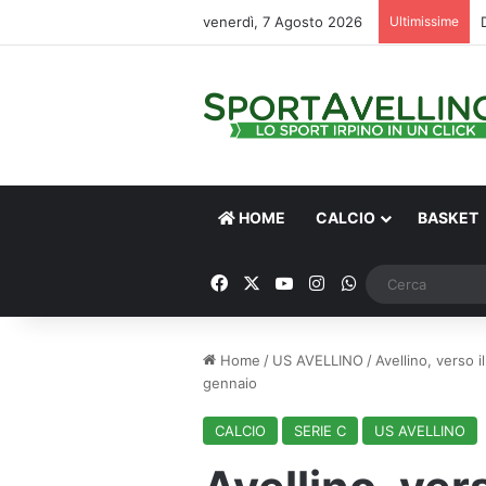
venerdì, 7 Agosto 2026
Ultimissime
HOME
CALCIO
BASKET
Facebook
X
You Tube
Instagram
WhatsApp
Home
/
US AVELLINO
/
Avellino, verso i
gennaio
CALCIO
SERIE C
US AVELLINO