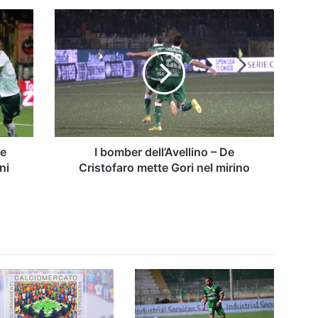
I
bomber
dell’Avellino
–
De
Cristofaro
mette
Gori
nel
mirino
te
I bomber dell’Avellino – De
ni
Cristofaro mette Gori nel mirino