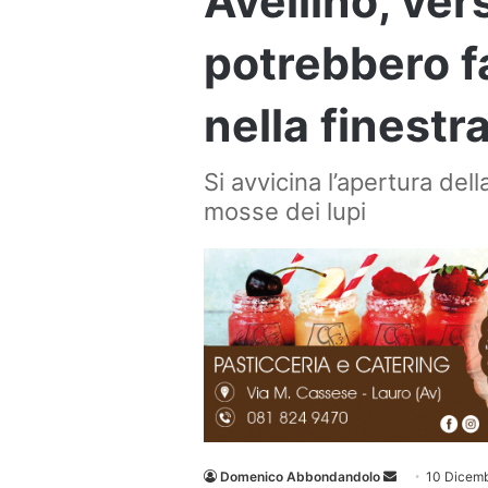
Avellino, ver
potrebbero f
nella finestr
Si avvicina l’apertura dell
mosse dei lupi
Invia
Domenico Abbondandolo
10 Dicem