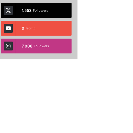
1.553
Followers
0
Iscritti
7.008
Followers