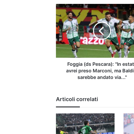
Foggia
(ds
Pescara):
"In
estate
avrei
preso
Marconi,
ma
Baldini
Foggia (ds Pescara): "In esta
sarebbe
avrei preso Marconi, ma Baldi
andato
sarebbe andato via..."
via..."
Articoli correlati