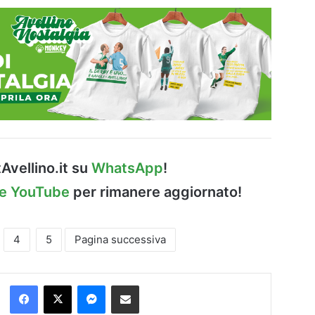
Avellino.it su
WhatsApp
!
le YouTube
per rimanere aggiornato!
4
5
Pagina successiva
Facebook
X
Messenger
Condividi via Email