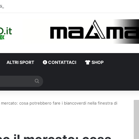
Diretta Calciomercato Avellino e Serie B, trattative e ufficialità
ALTRI SPORT
CONTATTACI
SHOP
Cerca
l mercato: cosa potrebbero fare i biancoverdi nella finestra di