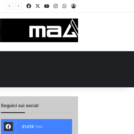
Facebook
X
You Tube
Instagram
WhatsApp
Accedi
Seguici sui social
21.015
Fans