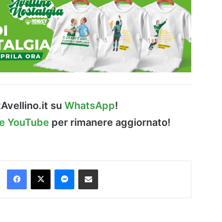
Avellino.it su
WhatsApp
!
le YouTube
per rimanere aggiornato!
Facebook
X
Messenger
Condividi via Email