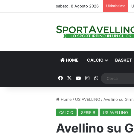
sabato, 8 Agosto 2026
Ultimissime
HOME
CALCIO
BASKET
Facebook
X
You Tube
Instagram
WhatsApp
Home
/
US AVELLINO
/
Avellino su Girm
CALCIO
SERIE B
US AVELLINO
Avellino su 