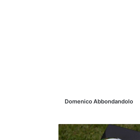
Domenico Abbondandolo
Avellino,
Faticanti