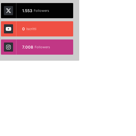
1.553
Followers
0
Iscritti
7.008
Followers