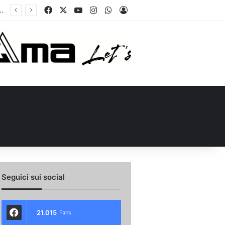
Facebook
X
You Tube
Instagram
WhatsApp
Accedi
de in Piazza Libertà: l’Avellino si proietta verso la nuova stagione
Seguici sui social
21.015
Fans