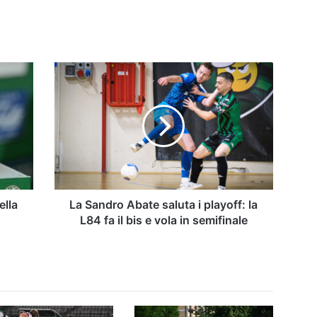
La
Sandro
Abate
saluta
i
playoff:
la
L84
fa
il
ella
La Sandro Abate saluta i playoff: la
bis
L84 fa il bis e vola in semifinale
e
vola
in
semifinale