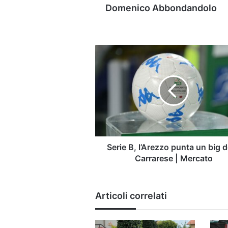
Domenico Abbondandolo
Serie
B,
l’Arezzo
punta
un
big
della
Carrarese
|
Mercato
Serie B, l’Arezzo punta un big d
Carrarese | Mercato
Articoli correlati