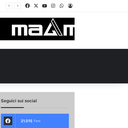
Facebook
X
You Tube
Instagram
WhatsApp
Accedi
rcato Avellino, Cancellieri alle firme con lo Spezia: i dettagli sul trasferimento
Seguici sui social
21.015
Fans