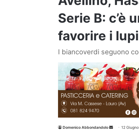
Avellino, Ha
Serie B: c’è 
favorire i lup
I biancoverdi seguono co
Invia
Domenico Abbondandolo
12 Giugno
un'email