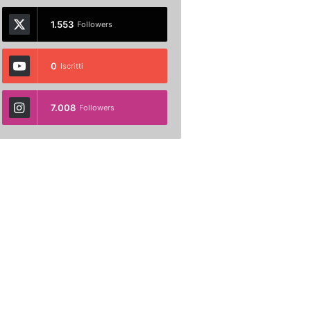
1.553
Followers
0
Iscritti
7.008
Followers