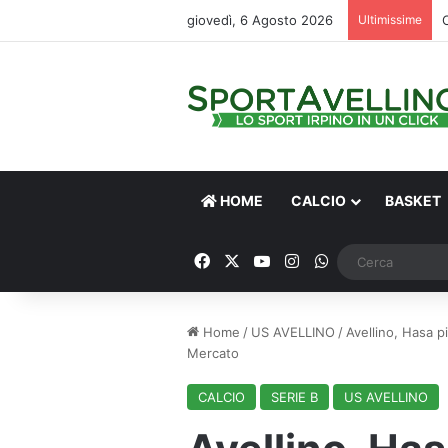
giovedì, 6 Agosto 2026
Ultimissime
HOME
CALCIO
BASKET
Facebook
X
You Tube
Instagram
WhatsApp
Home
/
US AVELLINO
/
Avellino, Hasa pi
Mercato
CALCIO
SERIE B
US AVELLINO