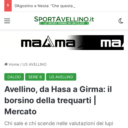
D’Agostino e Nesta: “Che questa passione ci accompagni durante la stagione”. Su mercato e stadio…
Menu
C
Home
/
US AVELLINO
CALCIO
SERIE B
US AVELLINO
Avellino, da Hasa a Girma: il
borsino della trequarti |
Mercato
Chi sale e chi scende nelle valutazioni dei lupi