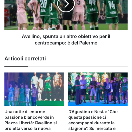
obiettivo
per
il
centrocampo:
è
del
Avellino, spunta un altro obiettivo per il
Palermo
centrocampo: è del Palermo
Articoli correlati
Una notte di enorme
D’Agostino e Nesta: “Che
passione biancoverde in
questa passione ci
Piazza Libertà: l’Avellino si
accompagni durante la
proietta verso la nuova
stagione”. Su mercato e