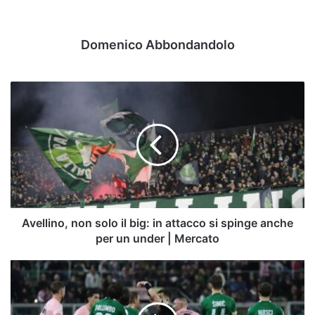
Domenico Abbondandolo
Avellino,
non
solo
il
big:
in
attacco
si
spinge
anche
Avellino, non solo il big: in attacco si spinge anche
per
per un under | Mercato
un
under
Avellino,
|
spunta
Mercato
un
altro