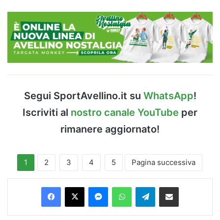
Segui SportAvellino.it su
WhatsApp
!
Iscriviti al
nostro canale YouTube
per
rimanere aggiornato!
1
2
3
4
5
Pagina successiva
Facebook
X
Messenger
WhatsApp
Telegram
Condividi via Email