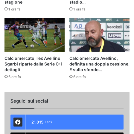
stagione
stadio…
1 ora fa
1 ora fa
Calciomercato, l’ex Avellino
Calciomercato Avellino,
Sgarbi riparte dalla Serie C: i
definita una doppia cessione.
dettagli
E sullo sfondo…
6 ore fa
6 ore fa
Seguici sui social
21.015
Fans