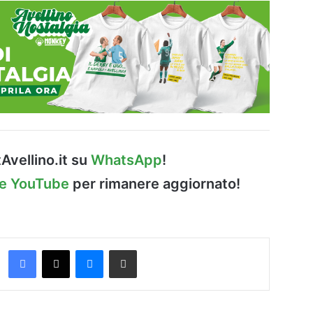
Avellino.it su
WhatsApp
!
le YouTube
per rimanere aggiornato!
Facebook
X
Messenger
Condividi via Email