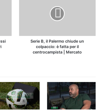
il
Palermo
chiude
un
colpaccio:
è
fatta
per
ossi
Serie B, il Palermo chiude un
il
i
colpaccio: è fatta per il
centrocampista
centrocampista | Mercato
|
Mercato