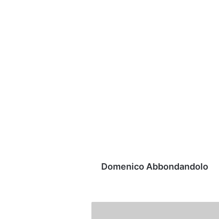
Domenico Abbondandolo
Cremonese,
che