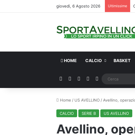
giovedì, 6 Agosto 2026
Ultimissime
HOME
CALCIO
BASKET
Facebook
X
You Tube
Instagram
WhatsApp
Home
/
US AVELLINO
/
Avellino, operazio
CALCIO
SERIE B
US AVELLINO
Avellino, ope