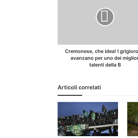
idea!
I
grigiorossi
avanzano
per
uno
dei
migliori
Cremonese, che idea! I grigior
talenti
avanzano per uno dei miglior
della
talenti della B
B
Articoli correlati