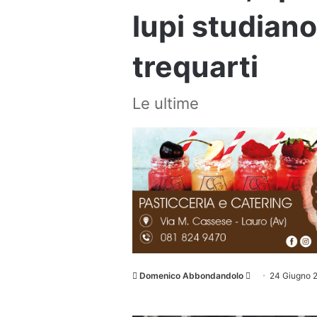
lupi studiano
trequarti
Le ultime
Invia
Domenico Abbondandolo
24 Giugno 
un'email