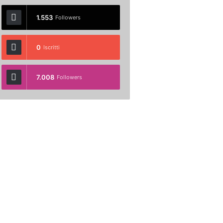
1.553
Followers
0
Iscritti
7.008
Followers