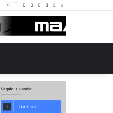
Facebook
X
You Tube
Instagram
WhatsApp
Accedi
Calciomercato Avellino, preso un esterno classe 2008 dalla Roma: i dettagli
Seguici sui social
21.015
Fans