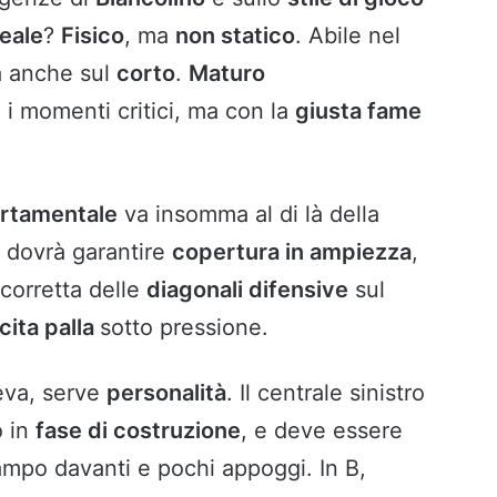
deale
?
Fisico
, ma
non statico
. Abile nel
à anche sul
corto
.
Maturo
 i momenti critici, ma con la
giusta fame
rtamentale
va insomma al di là della
e dovrà garantire
copertura in ampiezza
,
a corretta delle
diagonali difensive
sul
cita palla
sotto pressione.
eva, serve
personalità
. Il centrale sinistro
o in
fase di costruzione
, e deve essere
po davanti e pochi appoggi. In B,