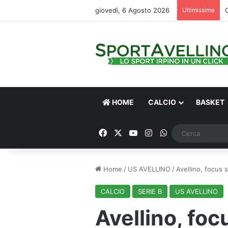
giovedì, 6 Agosto 2026
Ultimissime
HOME
CALCIO
BASKET
Facebook
X
You Tube
Instagram
WhatsApp
Home
/
US AVELLINO
/
Avellino, focus 
CALCIO
SERIE B
US AVELLINO
Avellino, foc