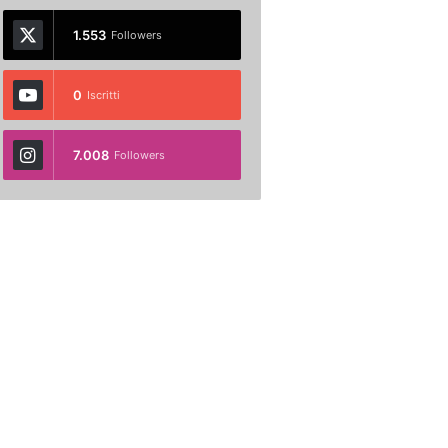
1.553
Followers
0
Iscritti
7.008
Followers