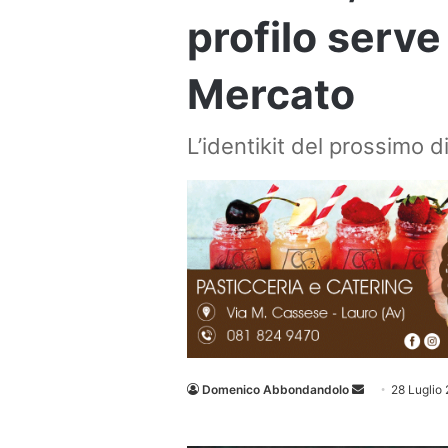
profilo serve
Mercato
L’identikit del prossimo 
Invia
Domenico Abbondandolo
28 Luglio
un'email