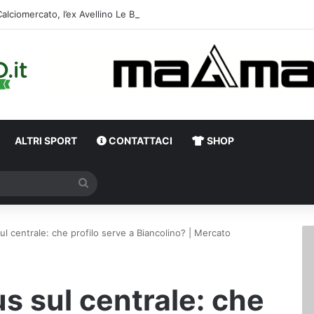
Calciomercato, l’ex Av
ALTRI SPORT
CONTATTACI
SHOP
Cerca
sul centrale: che profilo serve a Biancolino? | Mercato
us sul centrale: che