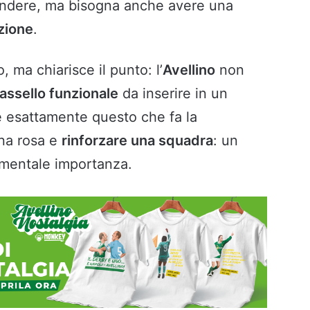
fendere, ma bisogna anche avere una
azione
.
, ma chiarisce il punto: l’
Avellino
non
tassello funzionale
da inserire in un
è esattamente questo che fa la
una rosa e
rinforzare una squadra
: un
amentale importanza.