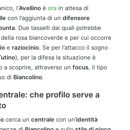
nico, l’
Avellino
è
ora
in attesa di
lle
con l’aggiunta di un
difensore
punta
. Due tasselli dai quali potrebbe
della rosa biancoverde e per cui occorre
io
e
raziocinio
. Se per l’attacco il sogno
Tutino
), per la difesa la situazione è
o a scoprire, attraverso un
focus
, il tipo
so di
Biancolino
.
entrale: che profilo serve a
to
no
cerca un
centrale
con un’
identità
sigenze di
Biancolino
e sullo
stile di gioco