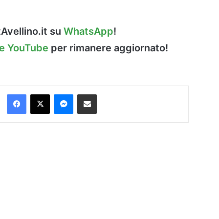
Avellino.it su
WhatsApp
!
le YouTube
per rimanere aggiornato!
Facebook
X
Messenger
Condividi via Email