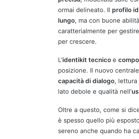
ormai delineato. Il
profilo i
lungo
, ma con buone abilit
caratterialmente per gestire
per crescere.
L’
identikit tecnico
e
compo
posizione. Il nuovo central
capacità di dialogo
, lettur
lato debole e qualità nell’
us
Oltre a questo, come si dic
è spesso quello più espost
sereno anche quando ha cam