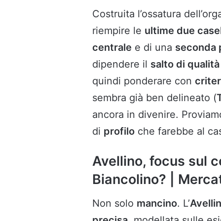
Costruita l’ossatura dell’orga
riempire le
ultime due case
centrale
e di una
seconda 
dipendere il
salto di qualità
quindi ponderare con
criter
sembra già ben delineato (
ancora in divenire. Proviam
di
profilo
che farebbe al ca
Avellino, focus sul c
Biancolino? | Merca
Non solo
mancino
. L’
Avelli
precisa
, modellata sulle e