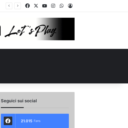
Facebook
X
You Tube
Instagram
WhatsApp
Accedi
ellino Le Borgne conteso da due club cadetti: la situazione
Seguici sui social
21.015
Fans