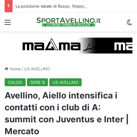
La posizione ideale di Russo, l’importanza di Biasci e il duello Fila‑Favilli: tre domande sull’attacco dell’Avellino
Menu
C
Home
/
US AVELLINO
CALCIO
SERIE B
US AVELLINO
Avellino, Aiello intensifica i
contatti con i club di A:
summit con Juventus e Inter |
Mercato