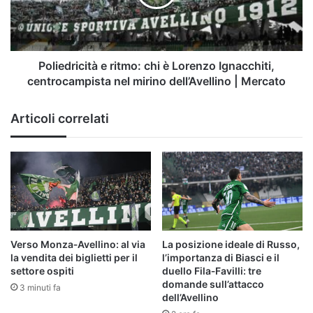
Lorenzo
Ignacchiti,
centrocampista
nel
mirino
Poliedricità e ritmo: chi è Lorenzo Ignacchiti,
dell’Avellino
centrocampista nel mirino dell’Avellino | Mercato
|
Mercato
Articoli correlati
Verso Monza‑Avellino: al via
La posizione ideale di Russo,
la vendita dei biglietti per il
l’importanza di Biasci e il
settore ospiti
duello Fila‑Favilli: tre
domande sull’attacco
3 minuti fa
dell’Avellino