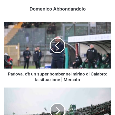
Domenico Abbondandolo
Padova,
c’è
un
super
bomber
nel
mirino
di
Calabro:
la
Padova, c’è un super bomber nel mirino di Calabro:
situazione
la situazione | Mercato
|
Mercato
Poliedricità
e
ritmo:
chi
è