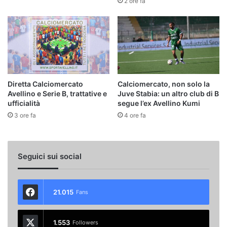
2 ore fa
Diretta Calciomercato
Calciomercato, non solo la
Avellino e Serie B, trattative e
Juve Stabia: un altro club di B
ufficialità
segue l’ex Avellino Kumi
3 ore fa
4 ore fa
Seguici sui social
21.015
Fans
1.553
Followers