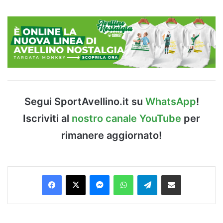
Segui SportAvellino.it su
WhatsApp
!
Iscriviti al
nostro canale YouTube
per
rimanere aggiornato!
Facebook
X
Messenger
WhatsApp
Telegram
Condividi via Email