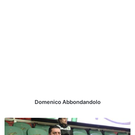
Domenico Abbondandolo
Avellino
Basket,
l'annuncio