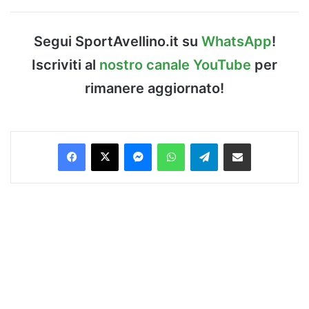
Segui SportAvellino.it su
WhatsApp
!
Iscriviti al
nostro canale YouTube
per
rimanere aggiornato!
Facebook
X
Messenger
WhatsApp
Telegram
Condividi via Email