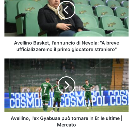
di
Nevola:
"A
breve
ufficializzeremo
il
primo
Avellino Basket, l'annuncio di Nevola: "A breve
giocatore
ufficializzeremo il primo giocatore straniero"
straniero"
Avellino,
l'ex
Gyabuaa
può
tornare
in
B:
le
ultime
|
Avellino, l'ex Gyabuaa può tornare in B: le ultime |
Mercato
Mercato