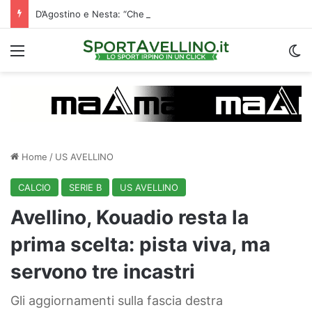
D’Agostino e Nesta: “Che questa passione ci accompagni durante la stagione”. Su mercato e stadio…
Menu
C
Home
/
US AVELLINO
CALCIO
SERIE B
US AVELLINO
Avellino, Kouadio resta la
prima scelta: pista viva, ma
servono tre incastri
Gli aggiornamenti sulla fascia destra