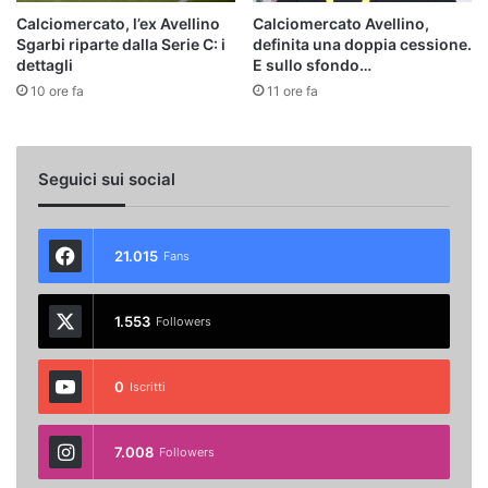
Calciomercato, l’ex Avellino
Calciomercato Avellino,
Sgarbi riparte dalla Serie C: i
definita una doppia cessione.
dettagli
E sullo sfondo…
10 ore fa
11 ore fa
Seguici sui social
21.015
Fans
1.553
Followers
0
Iscritti
7.008
Followers